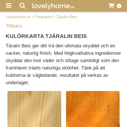
0
Lovelyhome.se
>
Färgkartor
>
Tjäralin Beis
Tillbaka
KULÖRKARTA TJÄRALIN BEIS
Täralin Beis ger ditt trä den ultimata skyddet och en
vacker, naturlig finish. Med högkvalitativa ingredienser
skyddar den mot väder och slitage samtidigt som den
framhäver träets naturliga skönhet. Tänk på att
kulörerna är vägledande, resultatet på verkas av
underlaget.