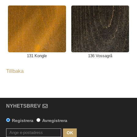
131 Kongle
136 Vossagrå
Tillbaka
NYHETSBREV
Registrera
Avregistrera
OK