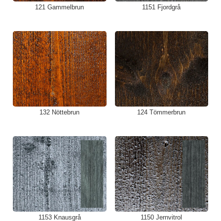
121 Gammelbrun
1151 Fjordgrå
132 Nöttebrun
124 Tömmerbrun
1153 Knausgrå
1150 Jernvitrol