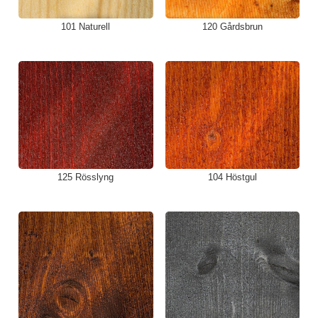
101 Naturell
120 Gårdsbrun
125 Rösslyng
104 Höstgul