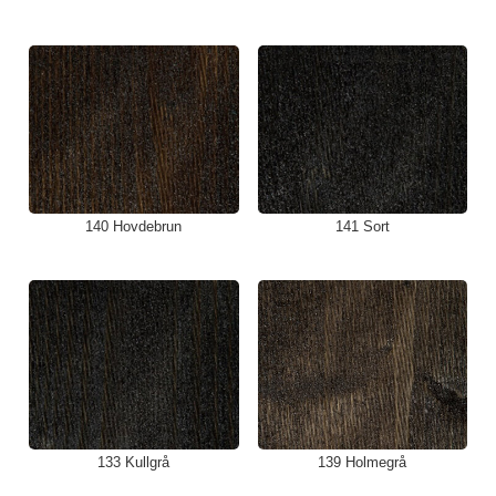
140 Hovdebrun
141 Sort
133 Kullgrå
139 Holmegrå