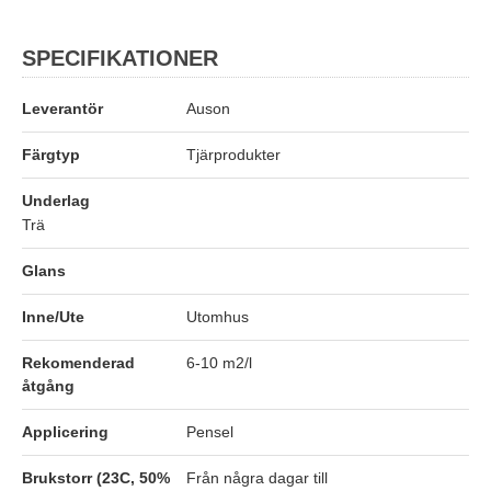
SPECIFIKATIONER
Leverantör
Auson
Färgtyp
Tjärprodukter
Underlag
Trä
Glans
Inne/Ute
Utomhus
Rekomenderad
6-10 m2/l
åtgång
Applicering
Pensel
Brukstorr (23C, 50%
Från några dagar till