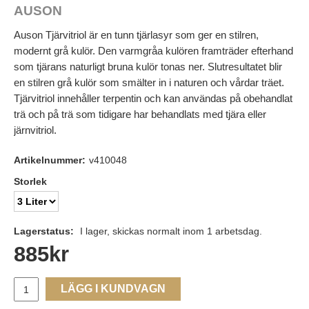
AUSON
Auson Tjärvitriol är en tunn tjärlasyr som ger en stilren,
modernt grå kulör. Den varmgråa kulören framträder efterhand
som tjärans naturligt bruna kulör tonas ner. Slutresultatet blir
en stilren grå kulör som smälter in i naturen och vårdar träet.
Tjärvitriol innehåller terpentin och kan användas på obehandlat
trä och på trä som tidigare har behandlats med tjära eller
järnvitriol.
Artikelnummer:
v410048
Storlek
Lagerstatus:
I lager, skickas normalt inom 1 arbetsdag.
885
kr
LÄGG I KUNDVAGN