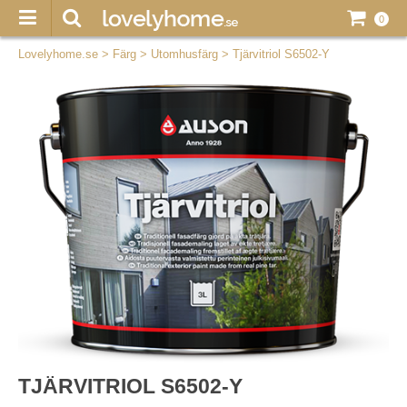
0
Lovelyhome.se
>
Färg
>
Utomhusfärg
>
Tjärvitriol S6502-Y
TJÄRVITRIOL S6502-Y