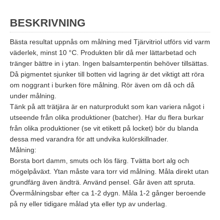
BESKRIVNING
Bästa resultat uppnås om målning med Tjärvitriol utförs vid varm
väderlek, minst 10 °C. Produkten blir då mer lättarbetad och
tränger bättre in i ytan. Ingen balsamterpentin behöver tillsättas.
Då pigmentet sjunker till botten vid lagring är det viktigt att röra
om noggrant i burken före målning. Rör även om då och då
under målning.
Tänk på att trätjära är en naturprodukt som kan variera något i
utseende från olika produktioner (batcher). Har du flera burkar
från olika produktioner (se vit etikett på locket) bör du blanda
dessa med varandra för att undvika kulörskillnader.
Målning:
Borsta bort damm, smuts och lös färg. Tvätta bort alg och
mögelpåväxt. Ytan måste vara torr vid målning. Måla direkt utan
grundfärg även ändträ. Använd pensel. Går även att spruta.
Övermålningsbar efter ca 1-2 dygn. Måla 1-2 gånger beroende
på ny eller tidigare målad yta eller typ av underlag.