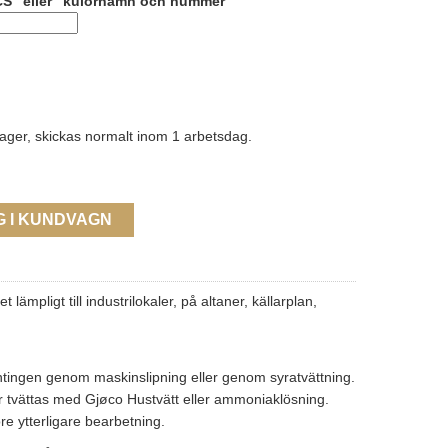
CS" eller "kulörnamn och nummer"
lager, skickas normalt inom 1 arbetsdag.
G I KUNDVAGN
pligt till industrilokaler, på altaner, källarplan,
ntingen genom maskinslipning eller genom syratvättning.
r tvättas med Gjøco Hustvätt eller ammoniaklösning.
e ytterligare bearbetning.