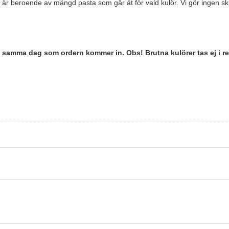
 beroende av mängd pasta som går åt för vald kulör. Vi gör ingen skilln
en samma dag som ordern kommer in. O
bs! Brutna kulörer tas ej i re