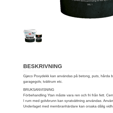
BESKRIVNING
Gjøco Poxydekk kan användas på betong, puts, hårda byggn
garagegolv, tvättrum etc.
BRUKSANVISNING
Förbehandling Ytan måste vara ren och fri från fett. C
I rum med golvbrunn kan syratvättning användas. Använd
Underlaget med membranhärdare kan orsaka dålig vidhäftn