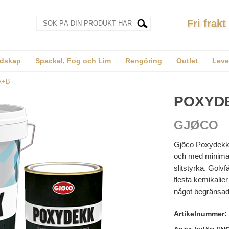
Fri frakt
dskap
Spackel, Fog och Lim
Rengöring
Outlet
Leve
A+B
POXYD
GJØCO
Gjöco Poxydekk 
och med minimal
slitstyrka. Golv
flesta kemikalie
något begränsad.
Artikelnummer: