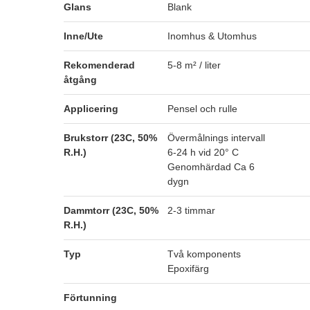
Glans
Blank
Inne/Ute
Inomhus & Utomhus
Rekomenderad
5-8 m² / liter
åtgång
Applicering
Pensel och rulle
Brukstorr (23C, 50%
Övermålnings intervall
R.H.)
6-24 h vid 20° C
Genomhärdad Ca 6
dygn
Dammtorr (23C, 50%
2-3 timmar
R.H.)
Typ
Två komponents
Epoxifärg
Förtunning