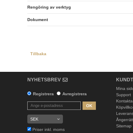
Rengöring av verktyg
Dokument
Tillbaka
NYHETSBREV
KUNDT
Mina sid
Registrera
Avregistrera
Support
Kontakta
OK
Köpvillko
Leverans
Ångerrät
Sitemap
Priser inkl. moms