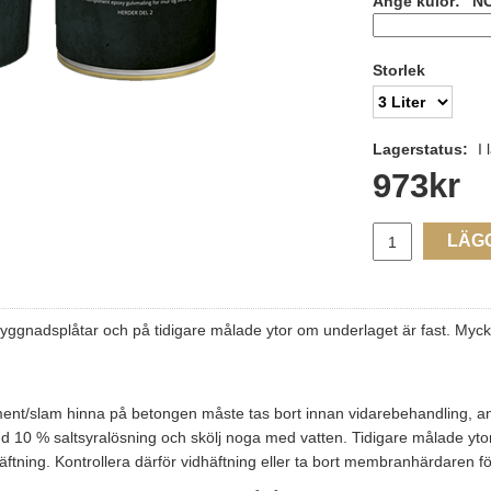
Ange kulör: "N
Storlek
Lagerstatus:
I 
973
kr
LÄG
adsplåtar och på tidigare målade ytor om underlaget är fast. Mycket läm
ement/slam hinna på betongen måste tas bort innan vidarebehandling, a
 10 % saltsyralösning och skölj noga med vatten. Tidigare målade yto
ing. Kontrollera därför vidhäftning eller ta bort membranhärdaren för