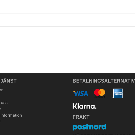
JÄNST
BETALNINGSALTERNATI
or
 oss
r
information
FRAKT
t