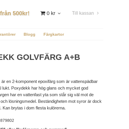
 från 500kr!
0 kr
Till kassan
Logga in
rantörer
Blogg
Färgkartor
EKK GOLVFÄRG A+B
är en 2-komponent epoxifärg som är vattenspädbar
 lukt. Poxydekk har hög glans och mycket god
färgen har en vattenfast yta som står sig väl mot de
r och lösningsmedel. Beständigheten mot syror är dock
 Kan brytas i dom flesta kulörerna.
879802