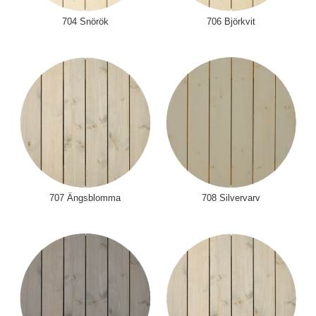
704 Snörök
706 Björkvit
707 Ängsblomma
708 Silvervarv
Handla för 8000 kr, vid ett köptillfälle, och få