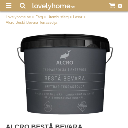
0
Lovelyhome.se
>
Färg
>
Utomhusfärg
>
Lasyr
>
Alcro Bestå Bevara Terrassolja
ALCRO BESTÅ BEVARA