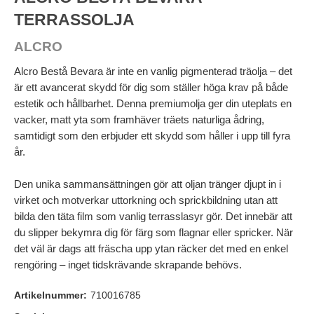
TERRASSOLJA
ALCRO
Alcro Bestå Bevara är inte en vanlig pigmenterad träolja – det
är ett avancerat skydd för dig som ställer höga krav på både
estetik och hållbarhet. Denna premiumolja ger din uteplats en
vacker, matt yta som framhäver träets naturliga ådring,
samtidigt som den erbjuder ett skydd som håller i upp till fyra
år.
Den unika sammansättningen gör att oljan tränger djupt in i
virket och motverkar uttorkning och sprickbildning utan att
bilda den täta film som vanlig terrasslasyr gör. Det innebär att
du slipper bekymra dig för färg som flagnar eller spricker. När
det väl är dags att fräscha upp ytan räcker det med en enkel
rengöring – inget tidskrävande skrapande behövs.
Artikelnummer:
710016785