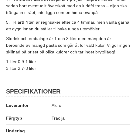
sedan bort eventuellt överskott med en luddfri trasa – oljan ska
tränga in i träet, inte ligga som en hinna ovanpå.
5.
Klart!
Ytan är regnsäker efter ca 4 timmar, men vänta gärna
ett dygn innan du ställer tillbaka tunga utemöbler.
Storlek och embalage är 1 och 3 liter men mängden är
beroende av mängd pasta som går åt för vald kulör. Vi gör ingen
skillnad på priset på olika kulörer och tar inget bryttillägg!
1 liter 0,9-1 liter
3 liter 2,7-3 liter
SPECIFIKATIONER
Leverantör
Alcro
Färgtyp
Träolja
Underlag