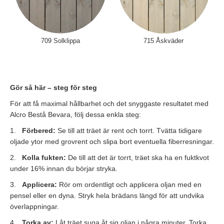
proffspenslarna på köpet. (värde 903 kr)
Lägg till erbjudandet i kassan.
Stäng
709 Solklippa
715 Åskväder
Gör så här – steg för steg
För att få maximal hållbarhet och det snyggaste resultatet med
Alcro Bestå Bevara, följ dessa enkla steg:
1.
Förbered:
Se till att träet är rent och torrt. Tvätta tidigare
oljade ytor med grovrent och slipa bort eventuella fiberresningar.
2.
Kolla fukten:
De till att det är torrt, träet ska ha en fuktkvot
under 16% innan du börjar stryka.
3.
Applicera:
Rör om ordentligt och applicera oljan med en
pensel eller en dyna. Stryk hela brädans längd för att undvika
överlappningar.
4.
Torka av:
Låt träet suga åt sig oljan i några minuter. Torka