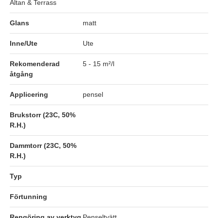
Altan & Terrass
Glans
matt
Inne/Ute
Ute
Rekomenderad
5 - 15 m²/l
åtgång
Applicering
pensel
Brukstorr (23C, 50%
R.H.)
Dammtorr (23C, 50%
R.H.)
Typ
Förtunning
Rengöring av verktyg
Penseltvätt