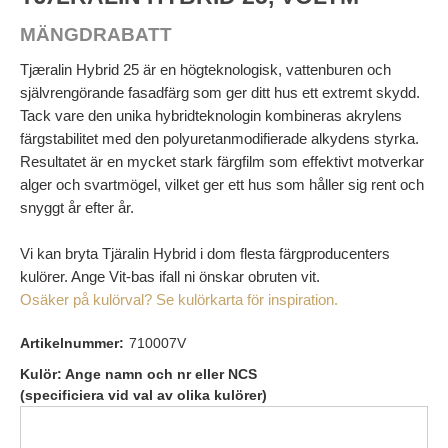
MÄNGDRABATT
Tjæralin Hybrid 25 är en högteknologisk, vattenburen och
självrengörande fasadfärg som ger ditt hus ett extremt skydd.
Tack vare den unika hybridteknologin kombineras akrylens
färgstabilitet med den polyuretanmodifierade alkydens styrka.
Resultatet är en mycket stark färgfilm som effektivt motverkar
alger och svartmögel, vilket ger ett hus som håller sig rent och
snyggt år efter år.
Vi kan bryta Tjäralin Hybrid i dom flesta färgproducenters
kulörer. Ange Vit-bas ifall ni önskar obruten vit.
Osäker på kulörval? Se kulörkarta för inspiration.
Artikelnummer:
710007V
Kulör: Ange namn och nr eller NCS
(specificiera vid val av olika kulörer)