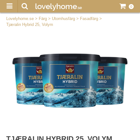
0
Lovelyhome.se
>
Färg
>
Utomhusfärg
>
Fasadfärg
>
Tjæralin Hybrid 25, Volym
TJÆRALIN HYBRID 25, VOLYM