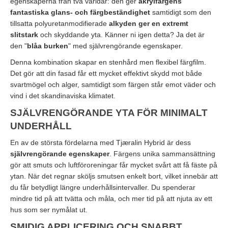
egenskaperna från två världar: den ger
akrylfärgens
fantastiska glans- och färgbeständighet
samtidigt som den
tillsatta polyuretanmodifierade
alkyden ger en extremt
slitstark
och skyddande yta. Känner ni igen detta? Ja det är
den "
blåa burken
" med självrengörande egenskaper.
Denna kombination skapar en stenhård men flexibel färgfilm.
Det gör att din fasad får ett mycket effektivt skydd mot både
svartmögel och alger, samtidigt som färgen står emot väder och
vind i det skandinaviska klimatet.
SJÄLVRENGÖRANDE YTA FÖR MINIMALT
UNDERHÅLL
En av de största fördelarna med Tjæralin Hybrid är dess
självrengörande egenskaper
. Färgens unika sammansättning
gör att smuts och luftföroreningar får mycket svårt att få fäste på
ytan. När det regnar sköljs smutsen enkelt bort, vilket innebär att
du får betydligt längre underhållsintervaller. Du spenderar
mindre tid på att tvätta och måla, och mer tid på att njuta av ett
hus som ser nymålat ut.
SMIDIG APPLICERING OCH SNABBT