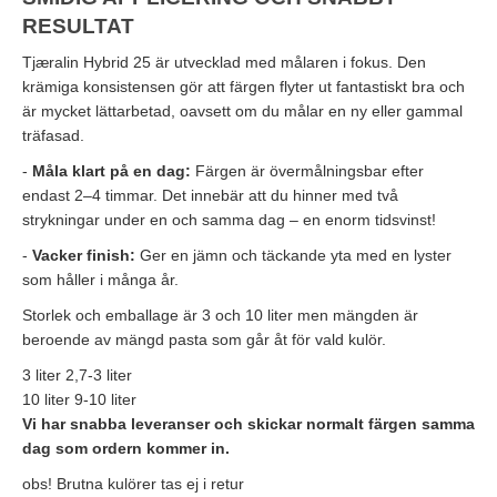
RESULTAT
Tjæralin Hybrid 25 är utvecklad med målaren i fokus. Den
krämiga konsistensen gör att färgen flyter ut fantastiskt bra och
är mycket lättarbetad, oavsett om du målar en ny eller gammal
träfasad.
-
Måla klart på en dag:
Färgen är övermålningsbar efter
endast 2–4 timmar. Det innebär att du hinner med två
strykningar under en och samma dag – en enorm tidsvinst!
-
Vacker finish:
Ger en jämn och täckande yta med en lyster
som håller i många år.
Storlek och emballage är 3 och 10 liter men mängden är
beroende av mängd pasta som går åt för vald kulör.
3 liter 2,7-3 liter
10 liter 9-10 liter
Vi har snabba leveranser och skickar normalt färgen samma
dag som ordern kommer in.
obs! Brutna kulörer tas ej i retur