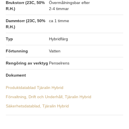
Brukstorr (23C, 50%
Övermålningsbar efter
R.H.)
2-4 timmar
Dammtorr (23C, 50%
ca 1 timme
R.H.)
Typ
Hybridfärg
Förtunning
Vatten
Rengöring av verktyg
Penselrens
Dokument
Produktdatablad Tjäralin Hybrid
Förvaltning, Drift och Underhåll, Tjäralin Hybrid
Säkerhetsdatablad, Tjäralin Hybrid