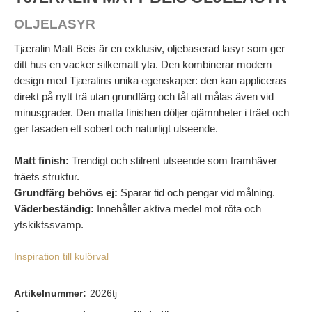
OLJELASYR
Tjæralin Matt Beis är en exklusiv, oljebaserad lasyr som ger
ditt hus en vacker silkematt yta. Den kombinerar modern
design med Tjæralins unika egenskaper: den kan appliceras
direkt på nytt trä utan grundfärg och tål att målas även vid
minusgrader. Den matta finishen döljer ojämnheter i träet och
ger fasaden ett sobert och naturligt utseende.
Matt finish:
Trendigt och stilrent utseende som framhäver
träets struktur.
Grundfärg behövs ej:
Sparar tid och pengar vid målning.
Väderbeständig:
Innehåller aktiva medel mot röta och
ytskiktssvamp.
Inspiration till kulörval
Artikelnummer:
2026tj