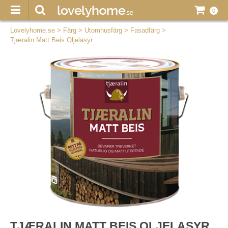
0
Lovelyhome.se
>
Färg
>
Utomhusfärg
>
Fasadfärg
>
Tjæralin Matt Beis Oljelasyr
TJÆRALIN MATT BEIS OLJELASYR