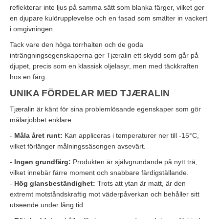
reflekterar inte ljus på samma sätt som blanka färger, vilket ger
en djupare kulörupplevelse och en fasad som smälter in vackert
i omgivningen.
Tack vare den höga torrhalten och de goda
inträngningsegenskaperna ger Tjæralin ett skydd som går på
djupet, precis som en klassisk oljelasyr, men med täckkraften
hos en färg.
UNIKA FÖRDELAR MED TJÆRALIN
Tjæralin är känt för sina problemlösande egenskaper som gör
målarjobbet enklare:
-
Måla året runt:
Kan appliceras i temperaturer ner till -15°C,
vilket förlänger målningssäsongen avsevärt.
-
Ingen grundfärg:
Produkten är självgrundande på nytt trä,
vilket innebär färre moment och snabbare färdigställande.
-
Hög glansbeständighet:
Trots att ytan är matt, är den
extremt motståndskraftig mot väderpåverkan och behåller sitt
utseende under lång tid.