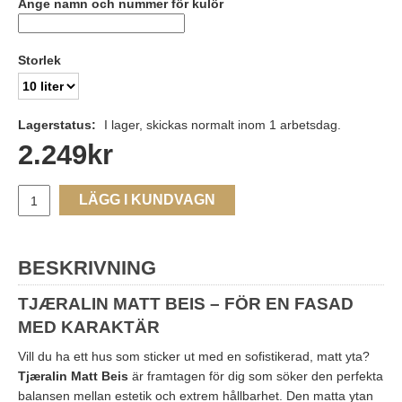
Ange namn och nummer för kulör
Storlek
Lagerstatus:
I lager, skickas normalt inom 1 arbetsdag.
2.249
kr
LÄGG I KUNDVAGN
BESKRIVNING
TJÆRALIN MATT BEIS – FÖR EN FASAD
MED KARAKTÄR
Vill du ha ett hus som sticker ut med en sofistikerad, matt yta?
Tjæralin Matt Beis
är framtagen för dig som söker den perfekta
balansen mellan estetik och extrem hållbarhet. Den matta ytan