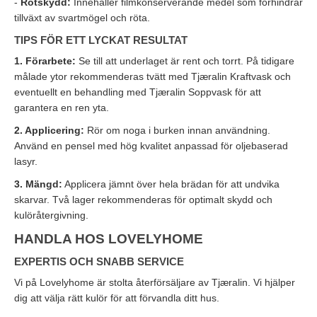
-
Rötskydd:
Innehåller filmkonserverande medel som förhindrar
tillväxt av svartmögel och röta.
TIPS FÖR ETT LYCKAT RESULTAT
1. Förarbete:
Se till att underlaget är rent och torrt. På tidigare
målade ytor rekommenderas tvätt med Tjæralin Kraftvask och
eventuellt en behandling med Tjæralin Soppvask för att
garantera en ren yta.
2. Applicering:
Rör om noga i burken innan användning.
Använd en pensel med hög kvalitet anpassad för oljebaserad
lasyr.
3. Mängd:
Applicera jämnt över hela brädan för att undvika
skarvar. Två lager rekommenderas för optimalt skydd och
kulöråtergivning.
HANDLA HOS LOVELYHOME
EXPERTIS OCH SNABB SERVICE
Vi på Lovelyhome är stolta återförsäljare av Tjæralin. Vi hjälper
dig att välja rätt kulör för att förvandla ditt hus.