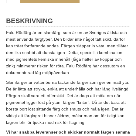
BESKRIVNING
Falu Rödfärg är en slamfärg, som är en av Sveriges äldsta och
mest använda färgtyper. Den bildar inte något tätt skikt, därför
kan träet fortfarande andas. Färgen släpper in väta, men tillåter
den lika snabbt att dunsta igen. Detta, speciellt i kombination
med pigmentets kemiska innehåll (låga halter av koppar och
zink) minimerar risken för röta. Falu Rödfärg har dessutom en
dokumenterad låg miljöpåverkan.
Slamfärger är vattenburna täckande färger som ger en matt yta.
De är lätta att stryka, enkla att underhålla och har lång livslängd.
Färgen skall vara ett offerskikt. Det är dags att måla om när
pigmentet ligger löst på ytan, färgen ”kritar”. Då är det bara att
borsta bort löst sittande färg och smuts och måla igen. Det är
viktigt att färglagret hinner åldras, målar man om för tidigt kan
lagren blir för tjocka med risk för flagning
Vi har snabba leveranser och skickar normalt färgen samma