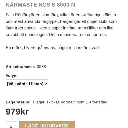
NÄRMASTE NCS S 8000-N
Falu Rödfärg är en slamfärg, vilket är en av Sveriges äldsta
och mest använda färgtyper. Färgen ger ett öppet skikt som
låter träet andas – den släpper in väta, men tillåter den lika
snabbt att dunsta igen. Detta minimerar risken för röta.
En mörk, blyertsgrå nyans, något mildare än svart
Artikelnummer:
0968
Volym
Lagerstatus:
I lager, skickas normalt inom 1 arbetsdag.
979
kr
LÄGG I KUNDVAGN