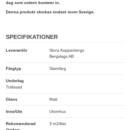
dag som ordern kommer in.
Denna produkt skickas endast inom Sverige.
SPECIFIKATIONER
Leverantör
Stora Kopparbergs
Bergslags AB
Färgtyp
Slamfärg
Underlag
Träfasad
Glans
Matt
Inne/Ute
Utomhus
Rekomenderad
3 m2/liter
åtgång