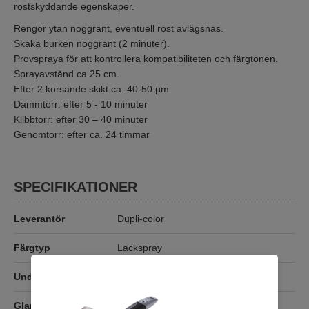
rostskyddande egenskaper.
Rengör ytan noggrant, eventuell rost avlägsnas.
Skaka burken noggrant (2 minuter).
Provspraya för att kontrollera kompatibiliteten och färgtonen.
Sprayavstånd ca 25 cm.
Efter 2 korsande skikt ca. 40-50 µm
Dammtorr: efter 5 - 10 minuter
Klibbtorr: efter 30 – 40 minuter
Genomtorr: efter ca. 24 timmar
SPECIFIKATIONER
Leverantör
Dupli-color
Färgtyp
Lackspray
Underlag
Glans
Blank