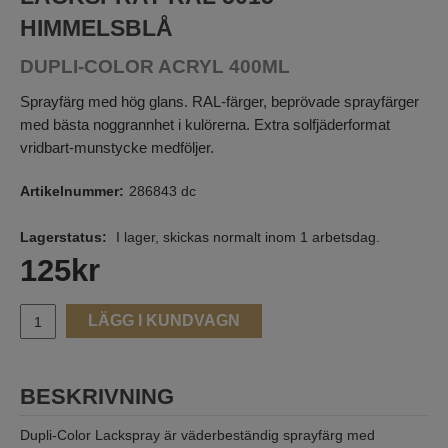
HIMMELSBLÅ
DUPLI-COLOR ACRYL 400ML
Sprayfärg med hög glans. RAL-färger, beprövade sprayfärger
med bästa noggrannhet i kulörerna. Extra solfjäderformat
vridbart-munstycke medföljer.
Artikelnummer:
286843 dc
Lagerstatus:
I lager, skickas normalt inom 1 arbetsdag.
125
kr
LÄGG I KUNDVAGN
BESKRIVNING
Dupli-Color Lackspray är väderbeständig sprayfärg med