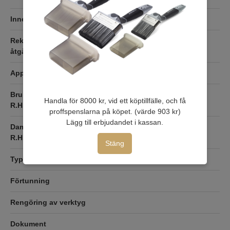
Inne/Ute
Inomhus & Utomhus
Rekomenderad
åtgång
Applicering
25 cm avstånd
Brukstorr (23C, 50%
Genomtorr: 24 timmar
Handla för 8000 kr, vid ett köptillfälle, och få
R.H.)
proffspenslarna på köpet. (värde 903 kr)
Lägg till erbjudandet i kassan.
Dammtorr (23C, 50%
5-10 minuter
R.H.)
Stäng
Typ
Sprayfärg
Förtunning
Rengöring av verktyg
Dokument