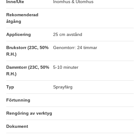
Inne/Ute
Inomhus & Utomhus
Rekomenderad
åtgång
Applicering
25 cm avstånd
Brukstorr (23C, 50%
Genomtorr: 24 timmar
R.H.)
Dammtorr (23C, 50%
5-10 minuter
R.H.)
Typ
Sprayfärg
Förtunning
Rengöring av verktyg
Dokument