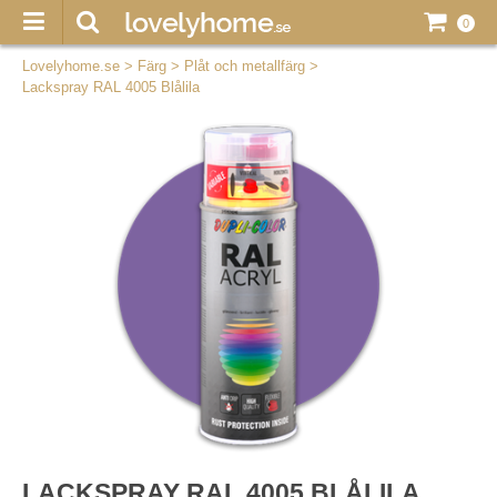
0
Lovelyhome.se
>
Färg
>
Plåt och metallfärg
>
Lackspray RAL 4005 Blålila
LACKSPRAY RAL 4005 BLÅLILA