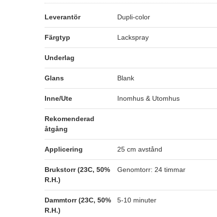
Leverantör
Dupli-color
Färgtyp
Lackspray
Underlag
Glans
Blank
Inne/Ute
Inomhus & Utomhus
Rekomenderad
åtgång
Applicering
25 cm avstånd
Brukstorr (23C, 50%
Genomtorr: 24 timmar
R.H.)
Dammtorr (23C, 50%
5-10 minuter
R.H.)