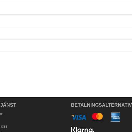
JÄNST
BETALNINGSALTERNATI
or
 oss