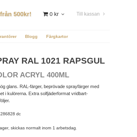
 från 500kr!
0 kr
Till kassan
Logga in
rantörer
Blogg
Färgkartor
RAY RAL 1021 RAPSGUL
OLOR ACRYL 400ML
ög glans. RAL-färger, beprövade sprayfärger med
t i kulörerna. Extra solfjäderformat vridbart-
ljer.
286828 dc
lager, skickas normalt inom 1 arbetsdag.