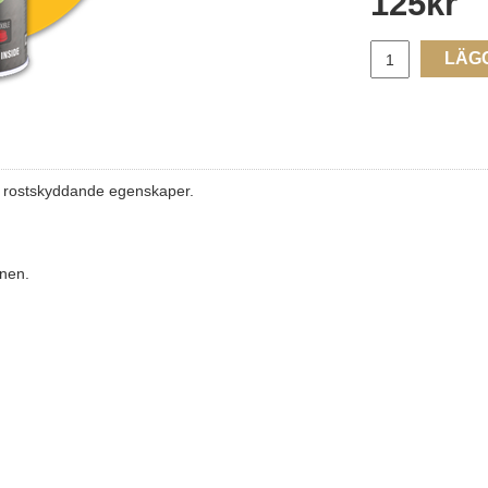
125
kr
LÄG
d rostskyddande egenskaper.
onen.