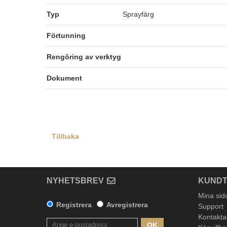
Typ
Sprayfärg
Förtunning
Rengöring av verktyg
Dokument
Tillbaka
NYHETSBREV
KUNDT
Mina sid
Registrera
Avregistrera
Support
Kontakta
OK