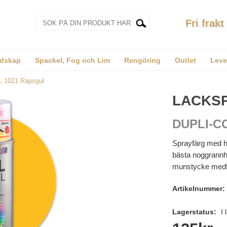
Fri frakt
dskap
Spackel, Fog och Lim
Rengöring
Outlet
Leve
L 1021 Rapsgul
LACKSP
DUPLI-C
Sprayfärg med h
bästa noggrannhe
munstycke medfö
Artikelnummer:
Lagerstatus:
I 