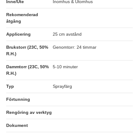
Inne/Ute
Inomhus & Utomhus
Rekomenderad
åtgång
Applicering
25 cm avstånd
Brukstorr (23C, 50%
Genomtorr: 24 timmar
R.H.)
Dammtorr (23C, 50%
5-10 minuter
R.H.)
Typ
Sprayfärg
Förtunning
Rengöring av verktyg
Dokument