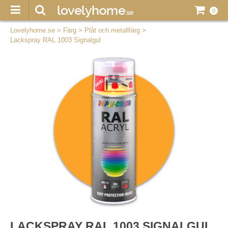
0
Lovelyhome.se
>
Färg
>
Plåt och metallfärg
>
Lackspray RAL 1003 Signalgul
LACKSPRAY RAL 1003 SIGNALGUL