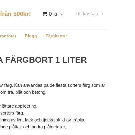
 från 500kr!
0 kr
Till kassan
Logga in
rantörer
Blogg
Färgkartor
 FÄRGBORT 1 LITER
av färg. Kan användas på de flesta sorters färg som är
om trä, plåt och betong.
 lättare applicering.
 sorters färg.
gning av lim, lack och tjocka skikt av träolja.
ade plåttak och andra plåtdetaljer.