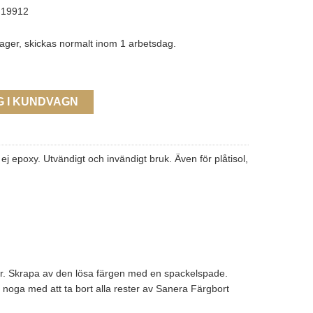
19912
lager, skickas normalt inom 1 arbetsdag.
G I KUNDVAGN
ej epoxy. Utvändigt och invändigt bruk. Även för plåtisol,
timmar. Skrapa av den lösa färgen med en spackelspade.
 noga med att ta bort alla rester av Sanera Färgbort