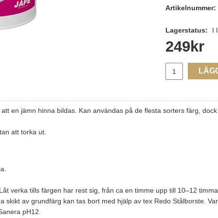
Artikelnummer:
Lagerstatus:
I 
249
kr
LÄG
å att en jämn hinna bildas. Kan användas på de flesta sorters färg, dock 
n att torka ut.
ja.
kt. Låt verka tills färgen har rest sig, från ca en timme upp till 10–12 
a skikt av grundfärg kan tas bort med hjälp av tex Redo Stålborste. Var
 Sanera pH12.