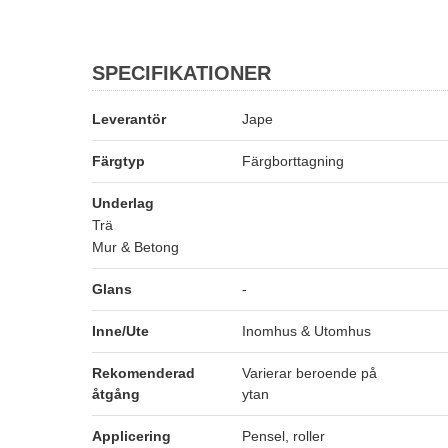
SPECIFIKATIONER
Leverantör
Jape
Färgtyp
Färgborttagning
Underlag
Trä
Mur & Betong
Glans
-
Inne/Ute
Inomhus & Utomhus
Rekomenderad
Varierar beroende på
åtgång
ytan
Applicering
Pensel, roller