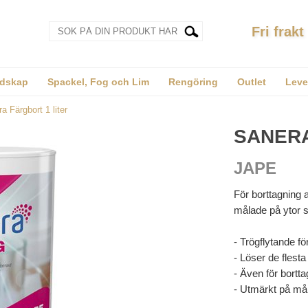
Fri frakt
dskap
Spackel, Fog och Lim
Rengöring
Outlet
Leve
a Färgbort 1 liter
SANERA
JAPE
För borttagning 
målade på ytor s
- Trögflytande för
- Löser de flesta
- Även för bortta
- Utmärkt på mål