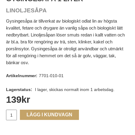
LINOLJESÅPA
Gysingesåpa är tillverkat av biologiskt odlat lin av högsta
kvalitet, fetare och drygare än vanlig såpa och biologiskt lätt
nedbrytbart. Linoljesåpan löser smuts redan i kallt vatten och
är bl.a. bra för rengöring av trä, sten, klinker, kakel och
porslinsytor. Gysingesåpa är otroligt användbar och utmärkt
för all rengöring i hemmet om det så är golv, väggar, tak,
bänkar osv.
Artikelnummer:
7701-010-01
Lagerstatus:
I lager, skickas normalt inom 1 arbetsdag.
139
kr
LÄGG I KUNDVAGN