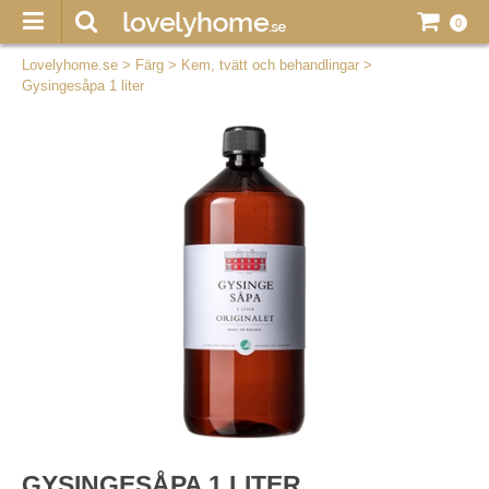
0
Lovelyhome.se
>
Färg
>
Kem, tvätt och behandlingar
>
Gysingesåpa 1 liter
GYSINGESÅPA 1 LITER