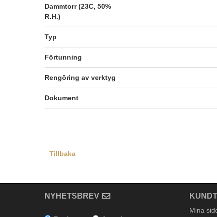
Dammtorr (23C, 50%
R.H.)
Typ
Förtunning
Rengöring av verktyg
Dokument
Tillbaka
NYHETSBREV
KUNDT
Mina sid