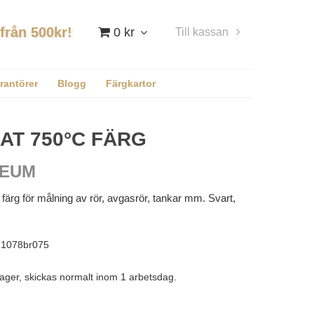
 från 500kr!
0 kr
Till kassan
Logga in
rantörer
Blogg
Färgkartor
AT 750°C FÄRG
LEUM
ärg för målning av rör, avgasrör, tankar mm. Svart,
1078br075
lager, skickas normalt inom 1 arbetsdag.