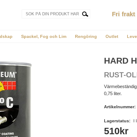
Fri frakt
dskap
Spackel, Fog och Lim
Rengöring
Outlet
Leve
HARD H
RUST-O
Värmebeständig f
0,75 liter.
Artikelnummer:
Lagerstatus:
I 
510
kr