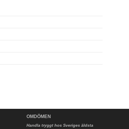
V
OMDÖMEN
Handla tryggt hos Sveriges äldsta