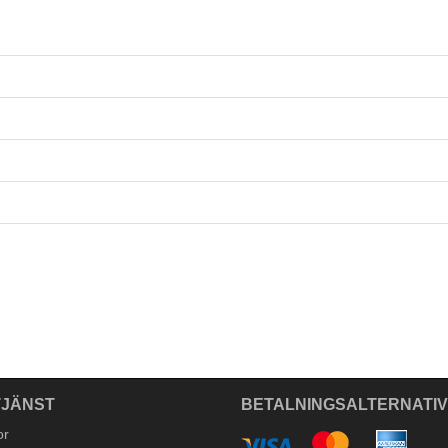
JÄNST
BETALNINGSALTERNATI
or