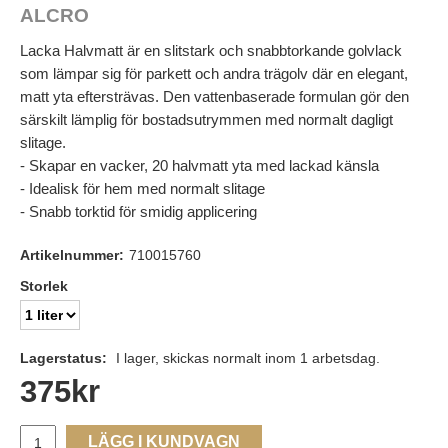
ALCRO
Lacka Halvmatt är en slitstark och snabbtorkande golvlack
som lämpar sig för parkett och andra trägolv där en elegant,
matt yta eftersträvas. Den vattenbaserade formulan gör den
särskilt lämplig för bostadsutrymmen med normalt dagligt
slitage.
- Skapar en vacker, 20 halvmatt yta med lackad känsla
- Idealisk för hem med normalt slitage
- Snabb torktid för smidig applicering
Artikelnummer:
710015760
Storlek
Lagerstatus:
I lager, skickas normalt inom 1 arbetsdag.
375
kr
LÄGG I KUNDVAGN