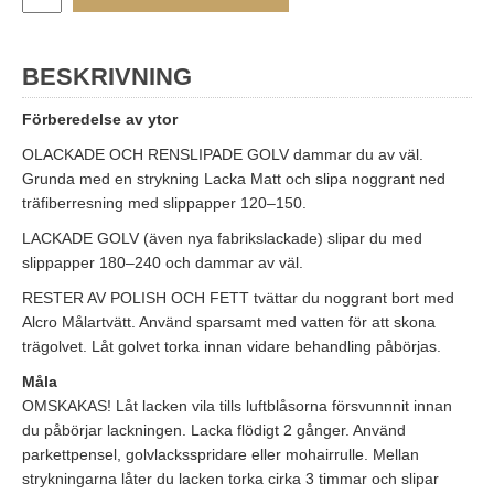
BESKRIVNING
Förberedelse av ytor
OLACKADE OCH RENSLIPADE GOLV dammar du av väl.
Grunda med en strykning Lacka Matt och slipa noggrant ned
träfiberresning med slippapper 120–150.
LACKADE GOLV (även nya fabrikslackade) slipar du med
slippapper 180–240 och dammar av väl.
RESTER AV POLISH OCH FETT tvättar du noggrant bort med
Alcro Målartvätt. Använd sparsamt med vatten för att skona
trägolvet. Låt golvet torka innan vidare behandling påbörjas.
Måla
OMSKAKAS! Låt lacken vila tills luftblåsorna försvunnnit innan
du påbörjar lackningen. Lacka flödigt 2 gånger. Använd
parkettpensel, golvlacksspridare eller mohairrulle. Mellan
strykningarna låter du lacken torka cirka 3 timmar och slipar