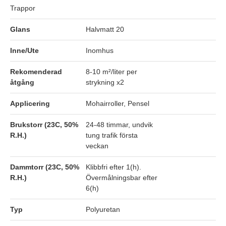
Trappor
Glans
Halvmatt 20
Inne/Ute
Inomhus
Rekomenderad
8-10 m²/liter per
åtgång
strykning x2
Applicering
Mohairroller, Pensel
Brukstorr (23C, 50%
24-48 timmar, undvik
R.H.)
tung trafik första
veckan
Dammtorr (23C, 50%
Klibbfri efter 1(h).
R.H.)
Övermålningsbar efter
6(h)
Typ
Polyuretan