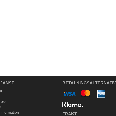
JÄNST
BETALNINGSALTERNATI
or
 oss
r
information
FRAKT