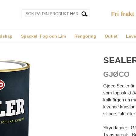
Fri frakt
dskap
Spackel, Fog och Lim
Rengöring
Outlet
Leve
SEALE
GJØCO
Gjøco Sealer är
som toppskikt öv
kalkfärgen en me
levande känslan.
slitage, fukt elle
Skyddande: - Gör
Transparent: - B