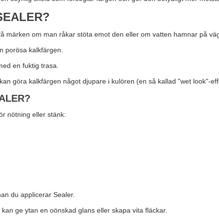
SEALER?
t få märken om man råkar stöta emot den eller om vatten hamnar på vä
en porösa kalkfärgen.
 med en fuktig trasa.
n göra kalkfärgen något djupare i kulören (en så kallad "wet look"-effek
ALER?
r nötning eller stänk:
nan du applicerar Sealer.
 kan ge ytan en oönskad glans eller skapa vita fläckar.