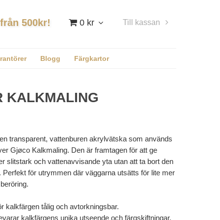
 från 500kr!
0 kr
Till kassan
Logga in
rantörer
Blogg
Färgkartor
R KALKMALING
 en transparent, vattenburen akrylvätska som används
er Gjøco Kalkmaling. Den är framtagen för att ge
r slitstark och vattenavvisande yta utan att ta bort den
 Perfekt för utrymmen där väggarna utsätts för lite mer
r beröring.
 kalkfärgen tålig och avtorkningsbar.
evarar kalkfärgens unika utseende och färgskiftningar.