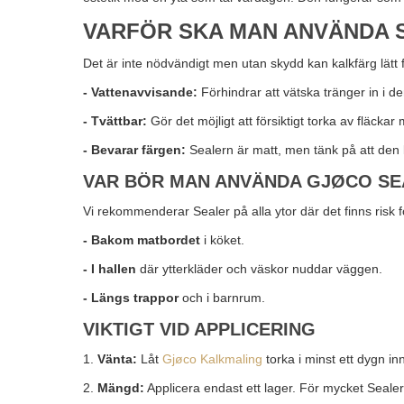
VARFÖR SKA MAN ANVÄNDA 
Det är inte nödvändigt men utan skydd kan kalkfärg lät
- Vattenavvisande:
Förhindrar att vätska tränger in i d
- Tvättbar:
Gör det möjligt att försiktigt torka av fläckar
- Bevarar färgen:
Sealern är matt, men tänk på att den ka
VAR BÖR MAN ANVÄNDA GJØCO SE
Vi rekommenderar Sealer på alla ytor där det finns risk fö
- Bakom matbordet
i köket.
- I hallen
där ytterkläder och väskor nuddar väggen.
- Längs trappor
och i barnrum.
VIKTIGT VID APPLICERING
1.
Vänta:
Låt
Gjøco Kalkmaling
torka i minst ett dygn in
2.
Mängd:
Applicera endast ett lager. För mycket Sealer