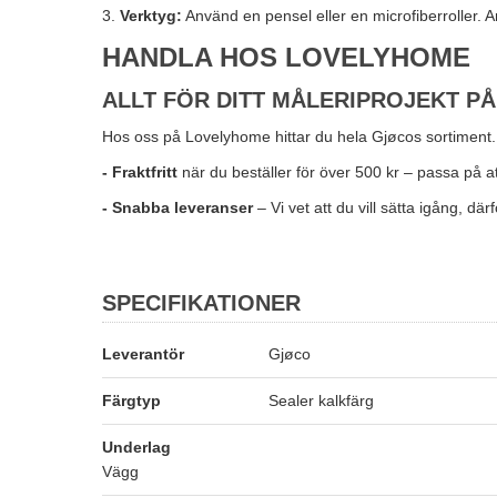
3.
Verktyg:
Använd en pensel eller en microfiberroller. A
HANDLA HOS LOVELYHOME
ALLT FÖR DITT MÅLERIPROJEKT PÅ
Hos oss på Lovelyhome hittar du hela Gjøcos sortiment. Vi 
- Fraktfritt
när du beställer för över 500 kr – passa på a
- Snabba leveranser
– Vi vet att du vill sätta igång, dä
SPECIFIKATIONER
Leverantör
Gjøco
Färgtyp
Sealer kalkfärg
Underlag
Vägg