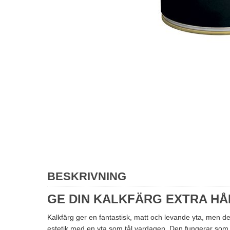
BESKRIVNING
GE DIN KALKFÄRG EXTRA H
Kalkfärg ger en fantastisk, matt och levande yta, men de
estetik med en yta som tål vardagen. Den fungerar som e