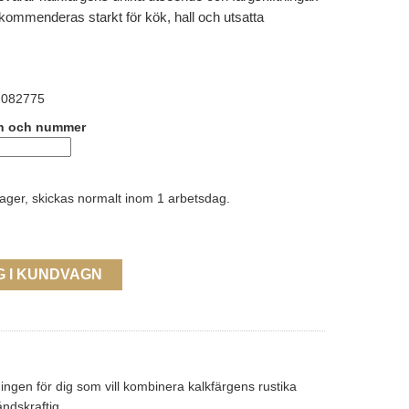
ommenderas starkt för kök, hall och utsatta
082775
n och nummer
lager, skickas normalt inom 1 arbetsdag.
G I KUNDVAGN
ingen för dig som vill kombinera kalkfärgens rustika
ndskraftig.