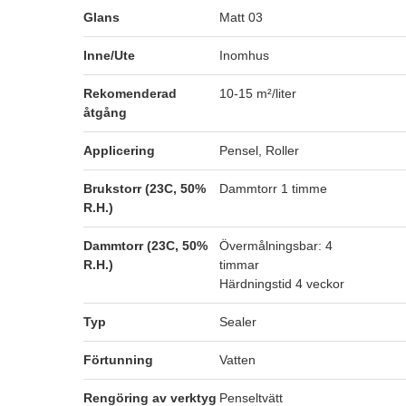
Glans
Matt 03
Inne/Ute
Inomhus
Rekomenderad
10-15 m²/liter
åtgång
Applicering
Pensel, Roller
Brukstorr (23C, 50%
Dammtorr 1 timme
R.H.)
Dammtorr (23C, 50%
Övermålningsbar: 4
R.H.)
timmar
Härdningstid 4 veckor
Typ
Sealer
Förtunning
Vatten
Rengöring av verktyg
Penseltvätt