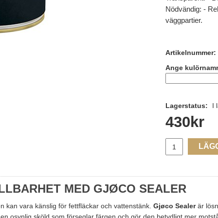
Nödvändig: - Rek
väggpartier.
Artikelnummer:
Ange kulörnam
Lagerstatus:
I 
430
kr
LÄG
ÅLLBARHET MED GJØCO SEALER
n kan vara känslig för fettfläckar och vattenstänk.
Gjøco Sealer
är lösn
n osynlig sköld som förseglar färgen och gör den betydligt mer motstå