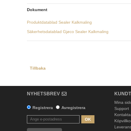
Dokument
Produktdatablad Sealer Kalkmaling
Säkerhetsdatablad Gjøco Sealer Kalkmaling
Tillbaka
NYHETSBREV
KUNDT
Mina sid
Registrera
Avregistrera
Support
Kontakta
OK
Köpvillko
Leverans