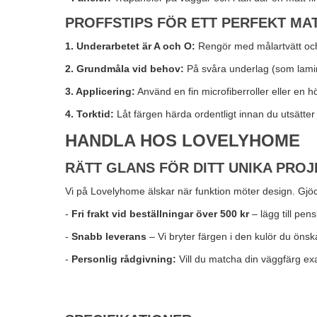
PROFFSTIPS FÖR ETT PERFEKT MA
1. Underarbetet är A och O:
Rengör med målartvätt och m
2. Grundmåla vid behov:
På svåra underlag (som lamina
3. Applicering:
Använd en fin microfiberroller eller en h
4. Torktid:
Låt färgen härda ordentligt innan du utsätter 
HANDLA HOS LOVELYHOME
RÄTT GLANS FÖR DITT UNIKA PROJ
Vi på Lovelyhome älskar när funktion möter design. Gjöco
-
Fri frakt vid beställningar över 500 kr
– lägg till pen
-
Snabb leverans
– Vi bryter färgen i den kulör du ön
-
Personlig rådgivning:
Vill du matcha din väggfärg exa