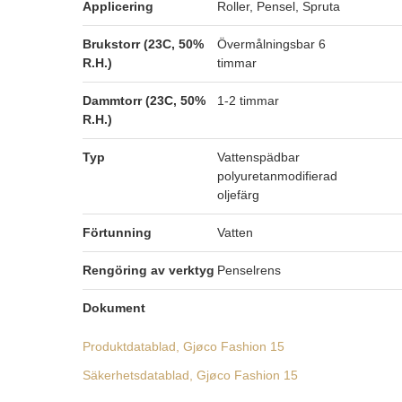
Applicering
Roller, Pensel, Spruta
Brukstorr (23C, 50%
Övermålningsbar 6
R.H.)
timmar
Dammtorr (23C, 50%
1-2 timmar
R.H.)
Typ
Vattenspädbar
polyuretanmodifierad
oljefärg
Förtunning
Vatten
Rengöring av verktyg
Penselrens
Dokument
Produktdatablad, Gjøco Fashion 15
Säkerhetsdatablad, Gjøco Fashion 15