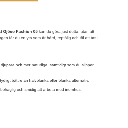
ed
Gjöco Fashion 05
kan du göra just detta, utan att
ngen får du en yta som är hård, reptålig och tål att tas i –
vs djupare och mer naturliga, samtidigt som du slipper
dligt bättre än halvblanka eller blanka alternativ.
r behaglig och smidig att arbeta med inomhus.