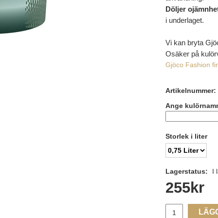
Döljer ojämnhe
i underlaget.
Vi kan bryta Gjö
Osäker på kulör
Gjöco Fashion fi
Artikelnummer:
Ange kulörnam
Storlek i liter
Lagerstatus:
I 
255
kr
LÄG