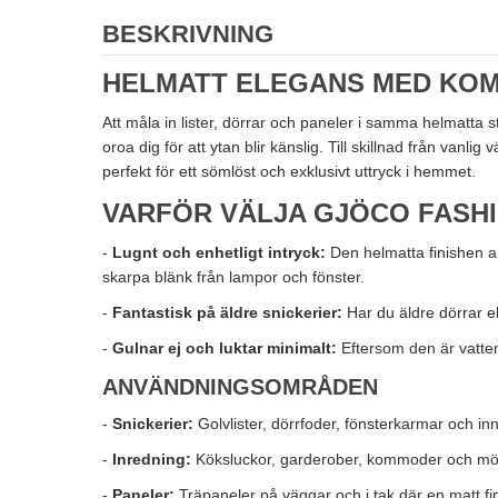
BESKRIVNING
HELMATT ELEGANS MED KO
Att måla in lister, dörrar och paneler i samma helmatta
oroa dig för att ytan blir känslig. Till skillnad från vanl
perfekt för ett sömlöst och exklusivt uttryck i hemmet.
VARFÖR VÄLJA GJÖCO FASHI
-
Lugnt och enhetligt intryck:
Den helmatta finishen abs
skarpa blänk från lampor och fönster.
-
Fantastisk på äldre snickerier:
Har du äldre dörrar el
-
Gulnar ej och luktar minimalt:
Eftersom den är vatten
ANVÄNDNINGSOMRÅDEN
-
Snickerier:
Golvlister, dörrfoder, fönsterkarmar och inn
-
Inredning:
Köksluckor, garderober, kommoder och möble
-
Paneler:
Träpaneler på väggar och i tak där en matt fi