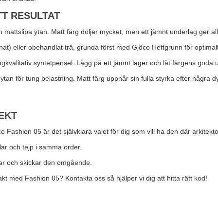
TT RESULTAT
attslipa ytan. Matt färg döljer mycket, men ett jämnt underlag ger allti
t) eller obehandlat trä, grunda först med Gjöco Heftgrunn för optimalt
ögkvalitativ syntetpensel. Lägg på ett jämnt lager och låt färgens goda u
ytan för tung belastning. Matt färg uppnår sin fulla styrka efter några d
EKT
 Fashion 05 är det självklara valet för dig som vill ha den där arkitek
slar och tejp i samma order.
skar och skickar den omgående.
Handla för 8000 kr, vid ett köptillfälle, och få
proffspenslarna på köpet. (värde 903 kr)
kt med Fashion 05? Kontakta oss så hjälper vi dig att hitta rätt kod!
Lägg till erbjudandet i kassan.
Stäng