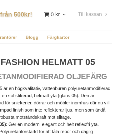
 från 500kr!
0 kr
Till kassan
Logga in
rantörer
Blogg
Färgkartor
FASHION HELMATT 05
ETANMODIFIERAD OLJEFÄRG
 är en högkvalitativ, vattenburen polyuretanmodifierad
 en sofistikerad, helmatt yta (glans 05). Den är
ad för snickerier, dörrar och möbler inomhus där du vill
ämpad finish som inte reflekterar ljus, men som ändå
robusta motståndskraft mot slitage.
05)
: Ger en modern, elegant och helt reflexfri yta.
 Polyuretanförstärkt för att tåla repor och daglig