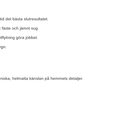
d det bästa slutresultatet.
 fäste och jämnt sug.
tflytning göra jobbet.
ygn.
toniska, helmatta känslan på hemmets detaljer.