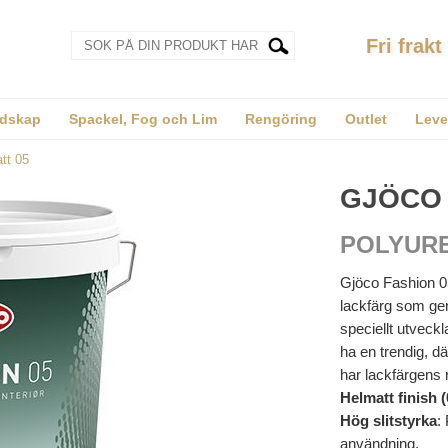
Fri frakt
dskap
Spackel, Fog och Lim
Rengöring
Outlet
Leve
tt 05
GJÖCO 
POLYUR
Gjöco Fashion 05
lackfärg som ger
speciellt utveckl
ha en trendig, d
har lackfärgens 
Helmatt finish (
Hög slitstyrka
:
användning.