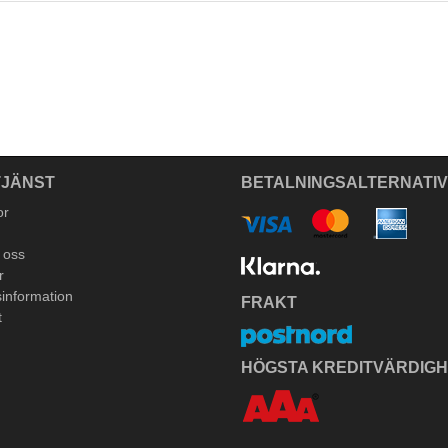
JÄNST
BETALNINGSALTERNATI
or
 oss
r
information
FRAKT
t
HÖGSTA KREDITVÄRDIG