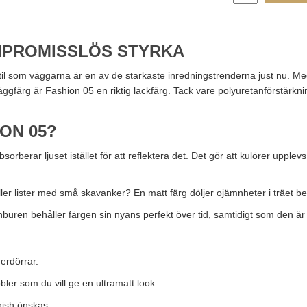
MPROMISSLÖS STYRKA
 stil som väggarna är en av de starkaste inredningstrenderna just nu. M
ig väggfärg är Fashion 05 en riktig lackfärg. Tack vare polyuretanförstärkni
ON 05?
orberar ljuset istället för att reflektera det. Det gör att kulörer upple
ler lister med små skavanker? En matt färg döljer ojämnheter i träet bety
buren behåller färgen sin nyans perfekt över tid, samtidigt som den ä
erdörrar.
r som du vill ge en ultramatt look.
nish önskas.