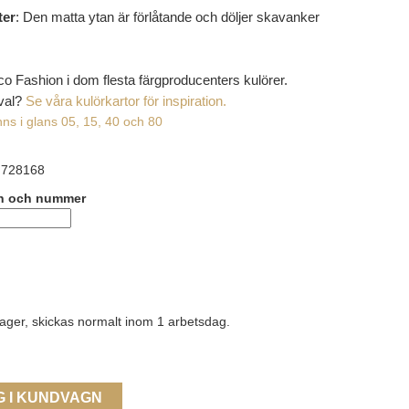
ter
: Den matta ytan är förlåtande och döljer skavanker
co Fashion i dom flesta färgproducenters kulörer.
val?
Se våra kulörkartor för inspiration.
nns i glans 05, 15, 40 och 80
728168
n och nummer
lager, skickas normalt inom 1 arbetsdag.
G I KUNDVAGN