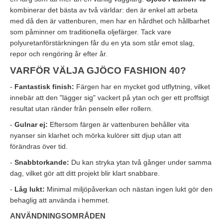
kombinerar det bästa av två världar: den är enkel att arbeta
med då den är vattenburen, men har en hårdhet och hållbarhet
som påminner om traditionella oljefärger. Tack vare
polyuretanförstärkningen får du en yta som står emot slag,
repor och rengöring år efter år.
VARFÖR VÄLJA GJÖCO FASHION 40?
-
Fantastisk finish:
Färgen har en mycket god utflytning, vilket
innebär att den "lägger sig" vackert på ytan och ger ett proffsigt
resultat utan ränder från penseln eller rollern.
-
Gulnar ej:
Eftersom färgen är vattenburen behåller vita
nyanser sin klarhet och mörka kulörer sitt djup utan att
förändras över tid.
-
Snabbtorkande:
Du kan stryka ytan två gånger under samma
dag, vilket gör att ditt projekt blir klart snabbare.
-
Låg lukt:
Minimal miljöpåverkan och nästan ingen lukt gör den
behaglig att använda i hemmet.
ANVÄNDNINGSOMRÅDEN