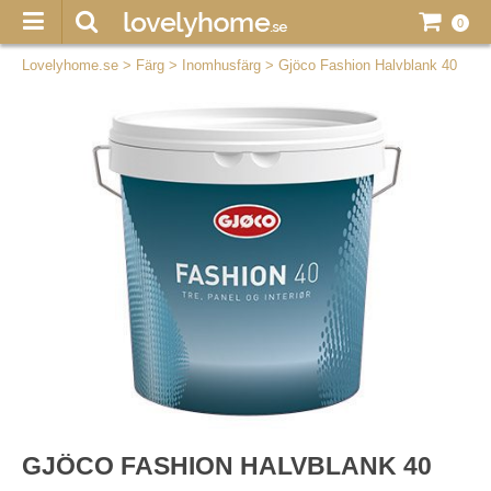
0
Lovelyhome.se
>
Färg
>
Inomhusfärg
>
Gjöco Fashion Halvblank 40
GJÖCO FASHION HALVBLANK 40