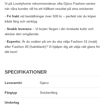
Vi på Lovelyhome rekommenderar ofta Gjöco Fashion-serien
när våra kunder vill ha ett hållbart resultat på sina snickerier.
-
Fri frakt
vid beställningar över 500 kr – perfekt när du köper
både färg och verktyg.
Handla för 8000 kr, vid ett köptillfälle, och få
proffspenslarna på köpet. (värde 903 kr)
-
Snabb leverans
– Vi bryter färgen i din önskade kulör och
Lägg till erbjudandet i kassan.
skickar den omgående.
-
Expertis:
Är du osäker på om du ska välja Fashion 15 (matt)
Stäng
eller Fashion 40 (halvblank)? Vi hjälper dig att välja rätt glans för
ditt hem!
SPECIFIKATIONER
Leverantör
Gjøco
Färgtyp
Snickerifärg
Underlag