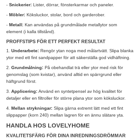
-
Snickerier:
Lister, dörrar, fönsterkarmar och paneler.
-
Möbler:
Köksluckor, stolar, bord och garderober.
-
Metall:
Kan användas på grundmålade metallytor som
element (i kalla tillstånd).
PROFFSTIPS FÖR ETT PERFEKT RESULTAT
1.
Underarbete:
Rengör ytan noga med målartvätt. Slipa blanka
ytor med ett fint sandpapper för att säkerställa god vidhäftning.
2.
Grundmålning:
På obehandlat trä eller ytor med risk för
genomslag (som kvistar), använd alltid en spärrgrund eller
häftgrund först.
3.
Applicering:
Använd en syntetpensel av hög kvalitet för
detaljer eller en filtroller för större plana ytor som köksluckor.
4.
Mellan strykningar:
Slipa gärna extremt lätt med ett fint
slippapper (korn 240) mellan lagren för en ännu slätare yta.
HANDLA HOS LOVELYHOME
KVALITETSFÄRG FÖR DINA INREDNINGSDRÖMMAR