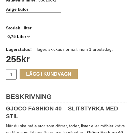
Artikelnummer:
388168-1
Ange kulör
Storlek i liter
Lagerstatus:
I lager, skickas normalt inom 1 arbetsdag.
255
kr
LÄGG I KUNDVAGN
BESKRIVNING
GJÖCO FASHION 40 – SLITSTYRKA MED
STIL
När du ska måla ytor som dörrar, foder, lister eller möbler krävs
en färg som tål mer än en vanlig väggfärg.
Gjöco Fashion 40