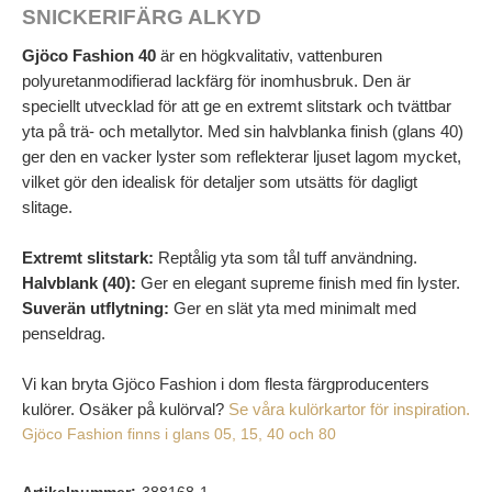
SNICKERIFÄRG ALKYD
Gjöco Fashion 40
är en högkvalitativ, vattenburen
polyuretanmodifierad lackfärg för inomhusbruk. Den är
speciellt utvecklad för att ge en extremt slitstark och tvättbar
yta på trä- och metallytor. Med sin halvblanka finish (glans 40)
ger den en vacker lyster som reflekterar ljuset lagom mycket,
vilket gör den idealisk för detaljer som utsätts för dagligt
slitage.
Extremt slitstark:
Reptålig yta som tål tuff användning.
Halvblank (40):
Ger en elegant supreme finish med fin lyster.
Suverän utflytning:
Ger en slät yta med minimalt med
penseldrag.
Vi kan bryta Gjöco Fashion i dom flesta färgproducenters
kulörer. Osäker på kulörval?
Se våra kulörkartor för inspiration.
Gjöco Fashion finns i glans 05, 15, 40 och 80