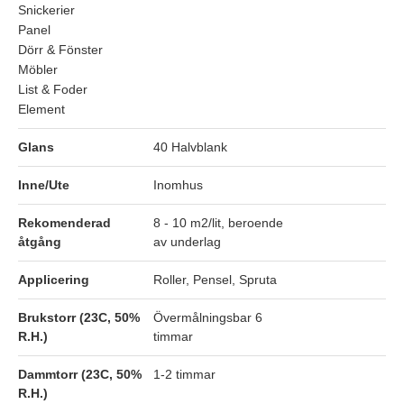
Snickerier
Panel
Dörr & Fönster
Möbler
List & Foder
Element
Glans
40 Halvblank
Inne/Ute
Inomhus
Rekomenderad
8 - 10 m2/lit, beroende
åtgång
av underlag
Applicering
Roller, Pensel, Spruta
Brukstorr (23C, 50%
Övermålningsbar 6
R.H.)
timmar
Dammtorr (23C, 50%
1-2 timmar
R.H.)