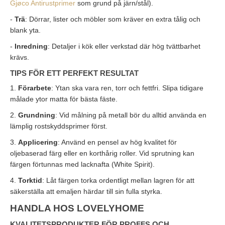
Gjøco Antirustprimer
som grund på järn/stål).
-
Trä
: Dörrar, lister och möbler som kräver en extra tålig och
blank yta.
-
Inredning
: Detaljer i kök eller verkstad där hög tvättbarhet
krävs.
TIPS FÖR ETT PERFEKT RESULTAT
1.
Förarbete
: Ytan ska vara ren, torr och fettfri. Slipa tidigare
målade ytor matta för bästa fäste.
2.
Grundning
: Vid målning på metall bör du alltid använda en
lämplig rostskyddsprimer först.
3.
Applicering
: Använd en pensel av hög kvalitet för
oljebaserad färg eller en korthårig roller. Vid sprutning kan
färgen förtunnas med lacknafta (White Spirit).
4.
Torktid
: Låt färgen torka ordentligt mellan lagren för att
säkerställa att emaljen härdar till sin fulla styrka.
HANDLA HOS LOVELYHOME
KVALITETSPRODUKTER FÖR PROFFS OCH