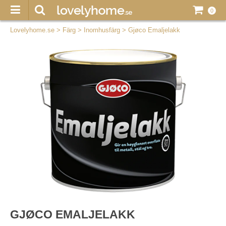
0
Lovelyhome.se
>
Färg
>
Inomhusfärg
>
Gjøco Emaljelakk
GJØCO EMALJELAKK