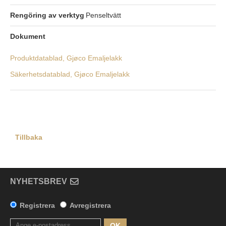
Rengöring av verktyg
Penseltvätt
Dokument
Produktdatablad, Gjøco Emaljelakk
Säkerhetsdatablad, Gjøco Emaljelakk
Tillbaka
NYHETSBREV
Registrera
Avregistrera
OK