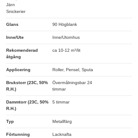
Järn
Snickerier
Glans
90 Högblank
Inne/Ute
Inne/Utomhus
Rekomenderad
ca 10-12 m²/lit
åtgång
Applicering
Roller, Pensel, Sputa
Brukstorr (23C, 50%
Övermålningsbar 24
R.H.)
timmar
Dammtorr (23C, 50%
5 timmar
R.H.)
Typ
Metallfärg
Förtunning
Lacknafta