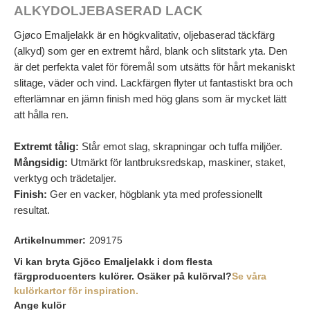
ALKYDOLJEBASERAD LACK
Gjøco Emaljelakk är en högkvalitativ, oljebaserad täckfärg
(alkyd) som ger en extremt hård, blank och slitstark yta. Den
är det perfekta valet för föremål som utsätts för hårt mekaniskt
slitage, väder och vind. Lackfärgen flyter ut fantastiskt bra och
efterlämnar en jämn finish med hög glans som är mycket lätt
att hålla ren.
Extremt tålig:
Står emot slag, skrapningar och tuffa miljöer.
Mångsidig:
Utmärkt för lantbruksredskap, maskiner, staket,
verktyg och trädetaljer.
Finish:
Ger en vacker, högblank yta med professionellt
resultat.
Artikelnummer:
209175
Vi kan bryta Gjöco Emaljelakk i dom flesta
färgproducenters kulörer. Osäker på kulörval?
Se våra
kulörkartor för inspiration.
Ange kulör