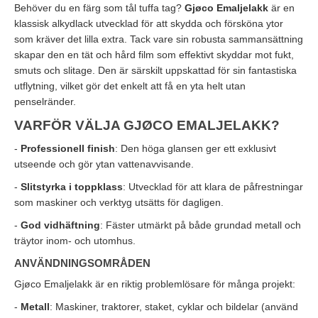
Behöver du en färg som tål tuffa tag?
Gjøco Emaljelakk
är en
klassisk alkydlack utvecklad för att skydda och försköna ytor
som kräver det lilla extra. Tack vare sin robusta sammansättning
skapar den en tät och hård film som effektivt skyddar mot fukt,
smuts och slitage. Den är särskilt uppskattad för sin fantastiska
utflytning, vilket gör det enkelt att få en yta helt utan
penselränder.
VARFÖR VÄLJA GJØCO EMALJELAKK?
-
Professionell finish
: Den höga glansen ger ett exklusivt
utseende och gör ytan vattenavvisande.
-
Slitstyrka i toppklass
: Utvecklad för att klara de påfrestningar
som maskiner och verktyg utsätts för dagligen.
-
God vidhäftning
: Fäster utmärkt på både grundad metall och
träytor inom- och utomhus.
ANVÄNDNINGSOMRÅDEN
Gjøco Emaljelakk är en riktig problemlösare för många projekt:
-
Metall
: Maskiner, traktorer, staket, cyklar och bildelar (använd