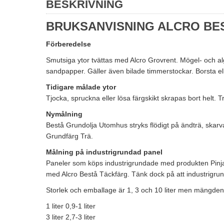
BESKRIVNING
BRUKSANVISNING ALCRO BE
Förberedelse
Smutsiga ytor tvättas med Alcro Grovrent. Mögel- och a
sandpapper. Gäller även bilade timmerstockar. Borsta elle
Tidigare målade ytor
Tjocka, spruckna eller lösa färgskikt skrapas bort helt. 
Nymålning
Bestå Grundolja Utomhus stryks flödigt på ändträ, skarv
Grundfärg Trä.
Målning på industrigrundad panel
Paneler som köps industrigrundade med produkten Pinja 
med Alcro Bestå Täckfärg. Tänk dock på att industrigrun
Storlek och emballage är 1, 3 och 10 liter men mängden
1 liter 0,9-1 liter
3 liter 2,7-3 liter