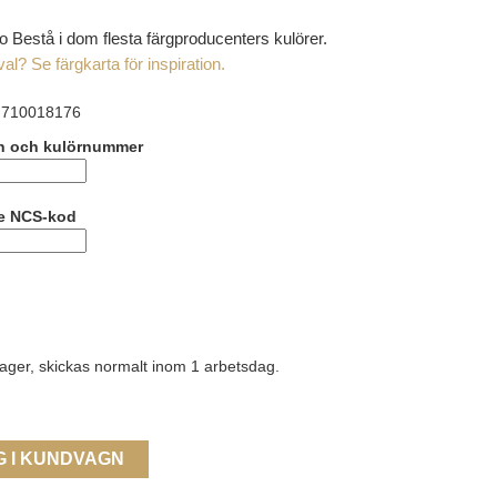
ro Bestå i dom flesta färgproducenters kulörer.
l? Se färgkarta för inspiration.
710018176
n och kulörnummer
ge NCS-kod
lager, skickas normalt inom 1 arbetsdag.
G I KUNDVAGN