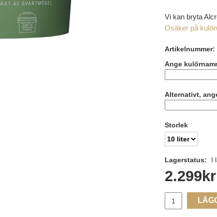
Vi kan bryta Alc
Osäker på kulörva
Artikelnummer:
Ange kulörnam
Alternativt, an
Storlek
Lagerstatus:
I 
2.299
kr
LÄG