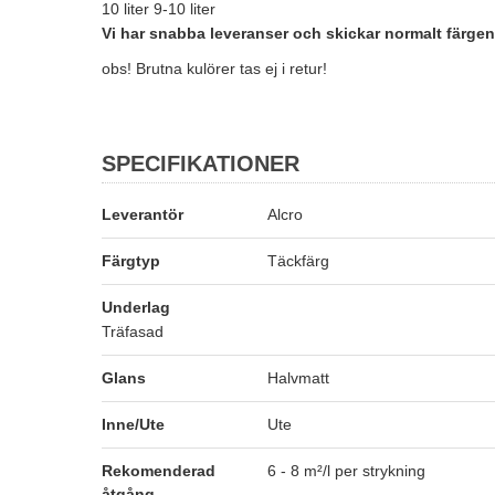
10 liter 9-10 liter
Vi har snabba leveranser och skickar normalt färg
obs! Brutna kulörer tas ej i retur!
SPECIFIKATIONER
Leverantör
Alcro
Färgtyp
Täckfärg
Underlag
Träfasad
Glans
Halvmatt
Inne/Ute
Ute
Rekomenderad
6 - 8 m²/l per strykning
åtgång