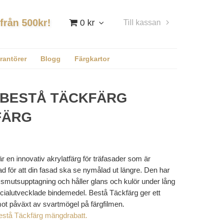
 från 500kr!
0 kr
Till kassan
Logga in
rantörer
Blogg
Färgkartor
 BESTÅ TÄCKFÄRG
FÄRG
r en innovativ akrylatfärg för träfasader som är
lad för att din fasad ska se nymålad ut längre. Den har
 smutsupptagning och håller glans och kulör under lång
ecialutvecklade bindemedel. Bestå Täckfärg ger ett
ot påväxt av svartmögel på färgfilmen.
estå Täckfärg mängdrabatt.