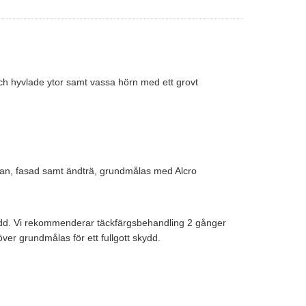
ch hyvlade ytor samt vassa hörn med ett grovt
ytan, fasad samt ändträ, grundmålas med Alcro
kydd. Vi rekommenderar täckfärgsbehandling 2 gånger
er grundmålas för ett fullgott skydd.