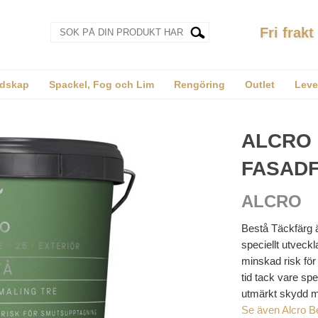
Fri frakt
dskap
Spackel, Fog och Lim
Rengöring
Outlet
Leve
ALCRO
FASAD
ALCRO
Bestå Täckfärg ä
speciellt utveck
minskad risk för
tid tack vare sp
utmärkt skydd m
Se även Alcro B