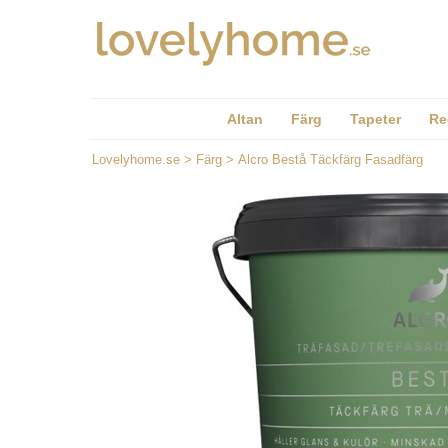
Altan
Färg
Tapeter
Re
Lovelyhome.se
>
Färg
>
Alcro Bestå Täckfärg Fasadfärg