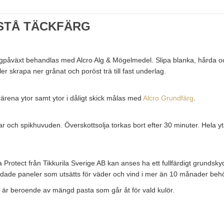
STÅ TÄCKFÄRG
lgpåväxt behandlas med Alcro Alg & Mögelmedel. Slipa blanka, hårda o
r skrapa ner grånat och poröst trä till fast underlag.
Trärena ytor samt ytor i dåligt skick målas med
Alcro Grundfärg
.
ar och spikhuvuden. Överskottsolja torkas bort efter 30 minuter. Hela 
Protect från Tikkurila Sverige AB kan anses ha ett fullfärdigt grunds
dade paneler som utsätts för väder och vind i mer än 10 månader behöv
 är beroende av mängd pasta som går åt för vald kulör.