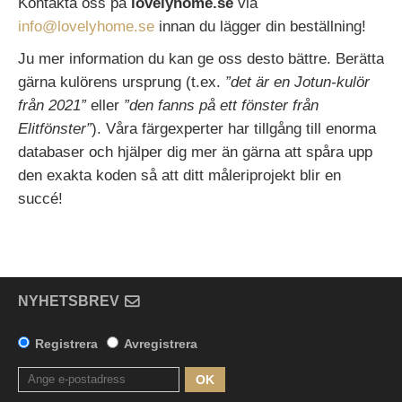
Kontakta oss på
lovelyhome.se
via
info@lovelyhome.se
innan du lägger din beställning!
Ju mer information du kan ge oss desto bättre. Berätta
gärna kulörens ursprung (t.ex.
”det är en Jotun-kulör
från 2021”
eller
”den fanns på ett fönster från
Elitfönster”
). Våra färgexperter har tillgång till enorma
databaser och hjälper dig mer än gärna att spåra upp
den exakta koden så att ditt måleriprojekt blir en
succé!
NYHETSBREV
Registrera
Avregistrera
OK