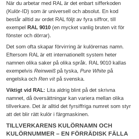
När du arbetar med RAL är det enbart sifferkoden
(Kulör-ID) som är universell och absolut. En kod
består alltid av ordet RAL följt av fyra siffror, till
exempel
RAL 9010
(en mycket vanlig bruten vit för
fönster och dörrar).
Det som ofta skapar förvirring är kulörernas namn.
Eftersom RAL är ett internationellt system heter
namnen olika saker på olika språk. RAL 9010 kallas
exempelvis
Reinweiß
på tyska,
Pure White
på
engelska och
Ren vit
på svenska.
Viktigt vid RAL:
Lita aldrig blint på det skrivna
namnet, då översättningar kan variera mellan olika
tillverkare. Det är alltid det fyrsiffriga numret som styr
att det blir rätt kulör i färgmaskinen.
TILLVERKARENS KULÖRNAMN OCH
KULÖRNUMMER – EN FÖRRÄDISK FÄLLA