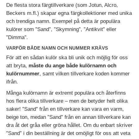
De flesta stora färgtillverkare (som Jotun, Alcro,
Beckers m.fl.) skapar egna färgkollektioner med unika
och trendiga namn. Exempel på detta är populära
kulörer som ”Sand”, ”Skymning”, ”Antikvit” eller
”Dimma”.
VARFÖR BÅDE NAMN OCH NUMMER KRÄVS
För att en sådan kulör ska bli unik och möjlig för oss
att bryta,
måste du ange både kulörnamn och
kulörnummer
, samt vilken tillverkare koden kommer
ifrån.
Handla för 8000 kr, vid ett köptillfälle, och få
proffspenslarna på köpet. (värde 903 kr)
Många kulörnamn är extremt populära och återfinns
Lägg till erbjudandet i kassan.
hos flera olika tillverkare – men de betyder helt olika
saker! ”Sand” från en tillverkare kan vara en varm,
Stäng
beige ton, medan ”Sand” från en annan tillverkare kan
dra åt det gråa eller gröna hållet. Om du enbart skriver
”Sand” i din beställning är det omöjligt för oss att veta