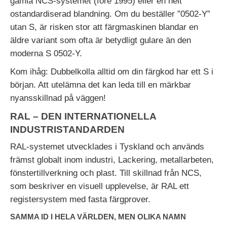
gamla NCS-systemet (före 1995) eller en helt
ostandardiserad blandning. Om du beställer ”0502-Y”
utan S, är risken stor att färgmaskinen blandar en
äldre variant som ofta är betydligt gulare än den
moderna S 0502-Y.
Kom ihåg: Dubbelkolla alltid om din färgkod har ett S i
början. Att utelämna det kan leda till en märkbar
nyansskillnad på väggen!
RAL – DEN INTERNATIONELLA
INDUSTRISTANDARDEN
RAL-systemet utvecklades i Tyskland och används
främst globalt inom industri, Lackering, metallarbeten,
fönstertillverkning och plast. Till skillnad från NCS,
som beskriver en visuell upplevelse, är RAL ett
registersystem med fasta färgprover.
SAMMA ID I HELA VÄRLDEN, MEN OLIKA NAMN