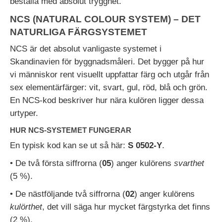
beställa med absolut trygghet.
NCS (NATURAL COLOUR SYSTEM) – DET
NATURLIGA FÄRGSYSTEMET
NCS är det absolut vanligaste systemet i
Skandinavien för byggnadsmåleri. Det bygger på hur
vi människor rent visuellt uppfattar färg och utgår från
sex elementärfärger: vit, svart, gul, röd, blå och grön.
En NCS-kod beskriver hur nära kulören ligger dessa
urtyper.
HUR NCS-SYSTEMET FUNGERAR
En typisk kod kan se ut så här:
S 0502-Y
.
• De två första siffrorna (
05
) anger kulörens
svarthet
(5 %).
• De nästföljande två siffrorna (
02
) anger kulörens
kulörthet
, det vill säga hur mycket färgstyrka det finns
(2 %).