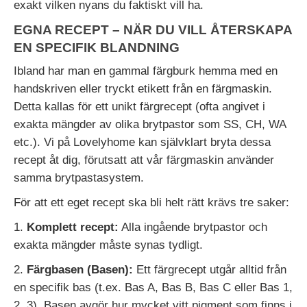
exakt vilken nyans du faktiskt vill ha.
EGNA RECEPT – NÄR DU VILL ÅTERSKAPA
EN SPECIFIK BLANDNING
Ibland har man en gammal färgburk hemma med en
handskriven eller tryckt etikett från en färgmaskin.
Detta kallas för ett unikt färgrecept (ofta angivet i
exakta mängder av olika brytpastor som SS, CH, WA
etc.). Vi på Lovelyhome kan självklart bryta dessa
recept åt dig, förutsatt att vår färgmaskin använder
samma brytpastasystem.
För att ett eget recept ska bli helt rätt krävs tre saker:
1.
Komplett recept:
Alla ingående brytpastor och
exakta mängder måste synas tydligt.
2.
Färgbasen (Basen):
Ett färgrecept utgår alltid från
en specifik bas (t.ex. Bas A, Bas B, Bas C eller Bas 1,
2, 3). Basen avgör hur mycket vitt pigment som finns i