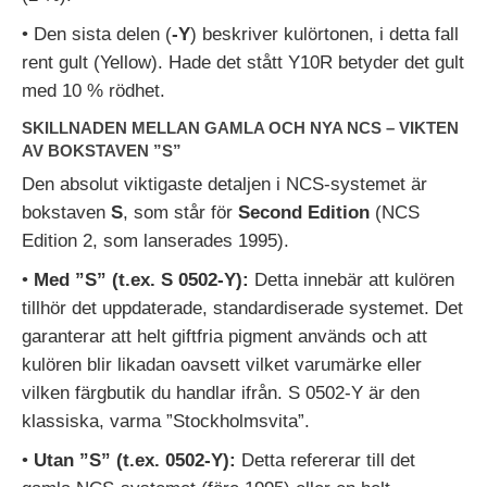
• Den sista delen (
-Y
) beskriver kulörtonen, i detta fall
rent gult (Yellow). Hade det stått Y10R betyder det gult
med 10 % rödhet.
SKILLNADEN MELLAN GAMLA OCH NYA NCS – VIKTEN
AV BOKSTAVEN ”S”
Den absolut viktigaste detaljen i NCS-systemet är
bokstaven
S
, som står för
Second Edition
(NCS
Edition 2, som lanserades 1995).
•
Med ”S” (t.ex. S 0502-Y):
Detta innebär att kulören
tillhör det uppdaterade, standardiserade systemet. Det
garanterar att helt giftfria pigment används och att
kulören blir likadan oavsett vilket varumärke eller
vilken färgbutik du handlar ifrån. S 0502-Y är den
klassiska, varma ”Stockholmsvita”.
•
Utan ”S” (t.ex. 0502-Y):
Detta refererar till det