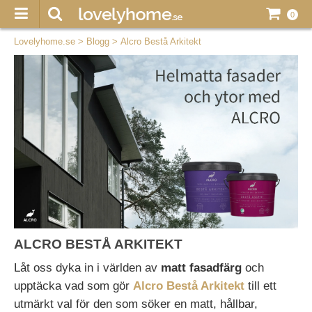
0
Lovelyhome.se
>
Blogg
>
Alcro Bestå Arkitekt
ALCRO BESTÅ ARKITEKT
Låt oss dyka in i världen av
matt fasadfärg
och
upptäcka vad som gör
Alcro Bestå Arkitekt
till ett
utmärkt val för den som söker en matt, hållbar,