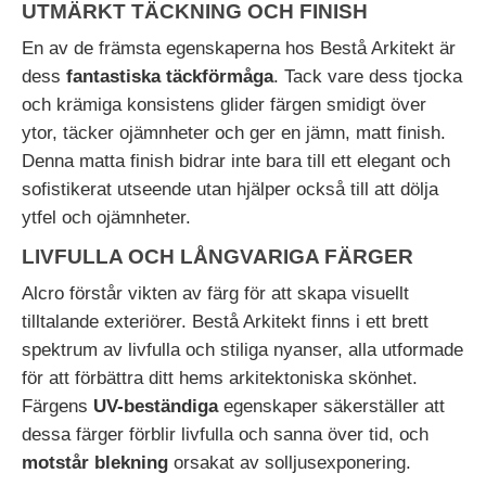
UTMÄRKT TÄCKNING OCH FINISH
En av de främsta egenskaperna hos Bestå Arkitekt är
dess
fantastiska täckförmåga
. Tack vare dess tjocka
och krämiga konsistens glider färgen smidigt över
ytor, täcker ojämnheter och ger en jämn, matt finish.
Denna matta finish bidrar inte bara till ett elegant och
sofistikerat utseende utan hjälper också till att dölja
ytfel och ojämnheter.
LIVFULLA OCH LÅNGVARIGA FÄRGER
Alcro förstår vikten av färg för att skapa visuellt
tilltalande exteriörer. Bestå Arkitekt finns i ett brett
spektrum av livfulla och stiliga nyanser, alla utformade
för att förbättra ditt hems arkitektoniska skönhet.
Färgens
UV-beständiga
egenskaper säkerställer att
dessa färger förblir livfulla och sanna över tid, och
motstår blekning
orsakat av solljusexponering.