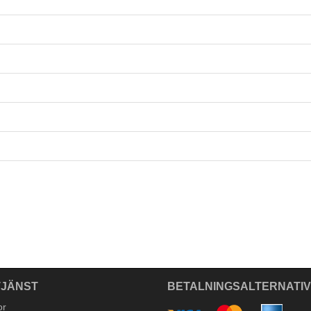
JÄNST
BETALNINGSALTERNATI
or