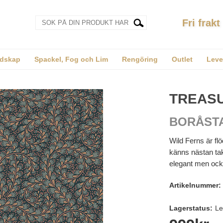
Fri frakt
dskap
Spackel, Fog och Lim
Rengöring
Outlet
Leve
TREASU
BORÅST
Wild Ferns är flö
känns nästan tak
elegant men också
Artikelnummer:
Lagerstatus:
Le