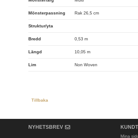
Mönsterfärg
Multi
Mönsterpassning
Rak 26,5 cm
Struktur/yta
Bredd
0,53 m
Längd
10,05 m
Lim
Non Woven
Tillbaka
NYHETSBREV
KUNDT
Mina sid