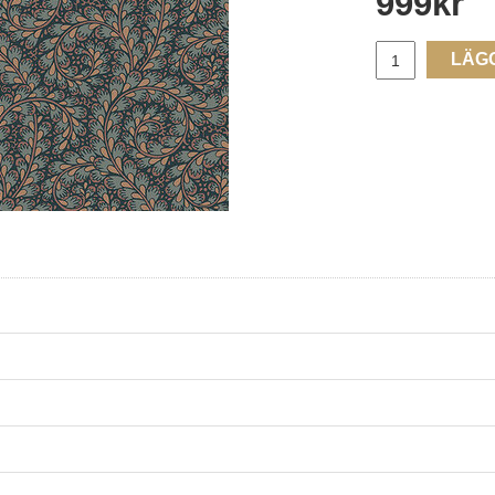
999
kr
LÄG