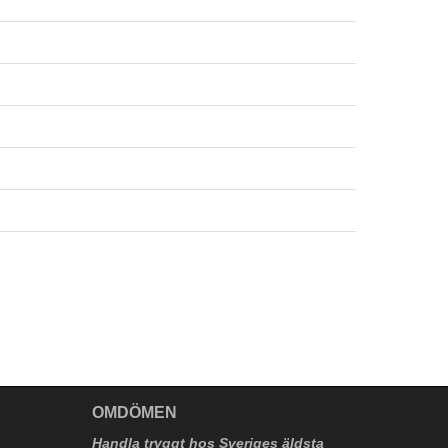
V
OMDÖMEN
Handla tryggt hos Sveriges äldsta