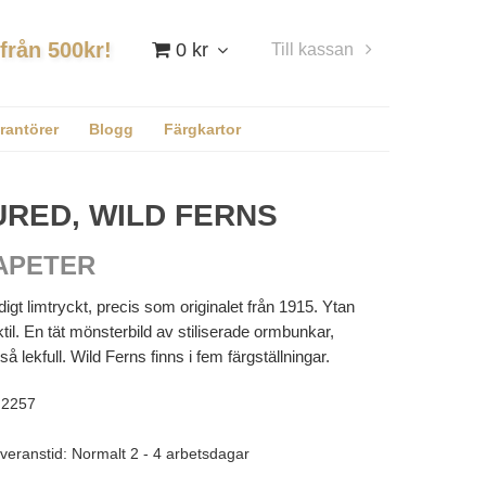
 från 500kr!
0 kr
Till kassan
Logga in
rantörer
Blogg
Färgkartor
RED, WILD FERNS
APETER
digt limtryckt, precis som originalet från 1915. Ytan
til. En tät mönsterbild av stiliserade ormbunkar,
 lekfull. Wild Ferns finns i fem färgställningar.
2257
veranstid: Normalt 2 - 4 arbetsdagar