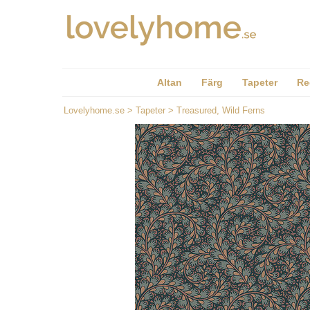
Altan
Färg
Tapeter
Re
Lovelyhome.se
>
Tapeter
>
Treasured, Wild Ferns