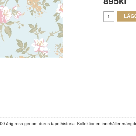
895
kr
LÄG
0 årig resa genom duros tapethistoria. Kollektionen innehåller mängder 