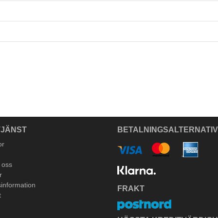
JÄNST
BETALNINGSALTERNATI
or
 oss
r
information
FRAKT
t