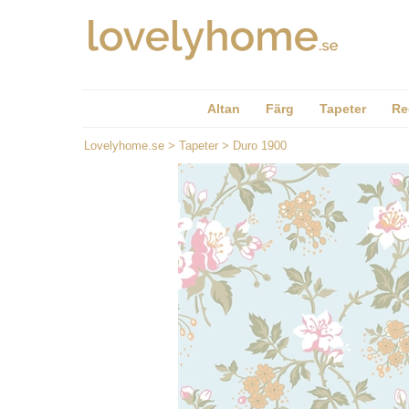
Altan
Färg
Tapeter
Re
Lovelyhome.se
>
Tapeter
>
Duro 1900