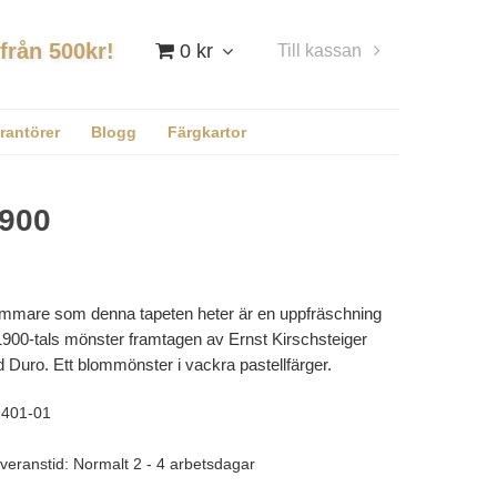
 från 500kr!
0 kr
Till kassan
Logga in
rantörer
Blogg
Färgkartor
900
mmare som denna tapeten heter är en uppfräschning
 1900-tals mönster framtagen av Ernst Kirschsteiger
Duro. Ett blommönster i vackra pastellfärger.
401-01
veranstid: Normalt 2 - 4 arbetsdagar