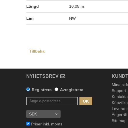
Längd
10,05 m
Lim
NW
Tillbaka
NYHETSBREV
KUNDT
Mina sid
Registrera
Avregistrera
Support
Kontakta
OK
Köpvillko
Leverans
Ångerrät
Sitemap
Priser inkl. moms