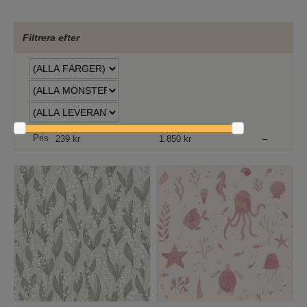
Filtrera efter
Pris
239 kr
1.850 kr
–