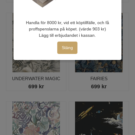
Handla för 8000 kr, vid ett köptillfälle, och få
proffspenslarna på köpet. (värde 903 kr)
Lägg till erbjudandet i kassan.
Stäng
UNDERWATER MAGIC
FAIRIES
699 kr
699 kr