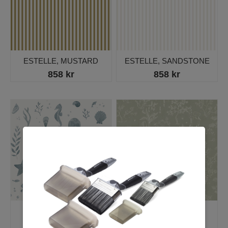
ESTELLE, MUSTARD
ESTELLE, SANDSTONE
858 kr
858 kr
DELLA, OCEAN BLUE
HOLLIE, PISTACHIO
858 kr
858 kr