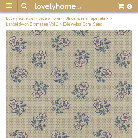
0
Lovelyhome.se
>
Leverantörer
>
Ulricehamns Tapetfabrik
>
Långelid/von Brömssen Vol 2
>
Edelweiss Coral Sand