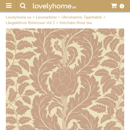
0
Lovelyhome.se
>
Leverantörer
>
Ulricehamns Tapetfabrik
>
Långelid/von Brömssen Vol 2
>
Artichoke Rose tea