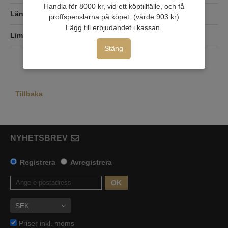
Handla för 8000 kr, vid ett köptillfälle, och få
Längd
10,05
proffspenslarna på köpet. (värde 903 kr)
Lägg till erbjudandet i kassan.
Lim
EasyUp Non Woven
Stäng
Tillbaka
NYHETSBREV
Registrera
Avregistrera
OK
Priser inkl. moms