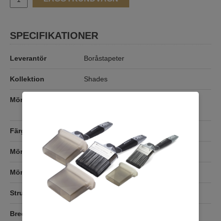
SPECIFIKATIONER
Leverantör
Boråstapeter
Kollektion
Shades
Mönster
Enfärgade,
Yta/struktur/textil
Färg
Rosa
Mönsterfärg
Mönsterpassning
Ingen passning
Struktur/yta
Bredd
0,53