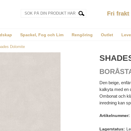
Fri frakt
dskap
Spackel, Fog och Lim
Rengöring
Outlet
Leve
ades Dolomite
SHADE
BORÅST
Den beige, enfä
kalkyta med en d
Ombonat och klät
inredning kan sp
Artikelnummer:
Lagerstatus:
Le