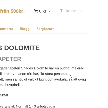
 från 500kr!
0 kr
Till kassan
Logga in
rantörer
Blogg
Färgkartor
S DOLOMITE
APETER
rgade tapeten Shades Dolomite har en pudrig, melerad
iskret svepande rörelse, likt stora penseldrag.
t, men samtidigt väldigt lugnt och avskalat så att övrig
ela huvudrollen.
5058
veranstid: Normalt 1 - 3 arbetsdagar