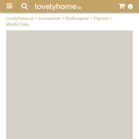
0
Lovelyhome.se
>
Leverantörer
>
Boråstapeter
>
Pigment
>
Mindful Grey