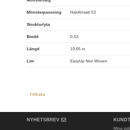
Mönsterfärg
Mönsterpassning
Halvförsatt 53
Struktur/yta
Bredd
0,53
Längd
10,05 m
Lim
EasyUp Non Woven
Tillbaka
NYHETSBREV
KUNDT
Mina sid