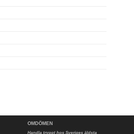
V
OMDÖMEN
Handla tryggt hos Sveriges äldsta