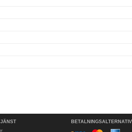
JÄNST
BETALNINGSALTERNATI
or