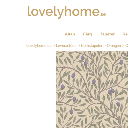
Altan
Färg
Tapeter
Re
Lovelyhome.se
>
Leverantörer
>
Boråstapeter
>
Orangeri
>
O