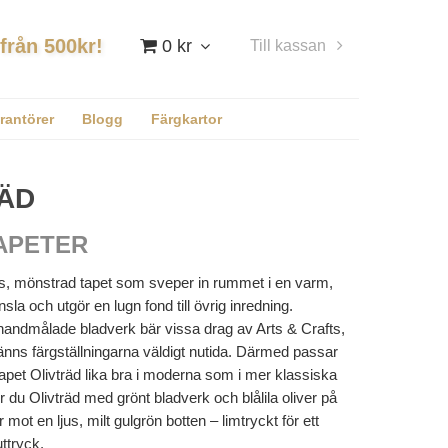
 från 500kr!
0 kr
Till kassan
Logga in
rantörer
Blogg
Färgkartor
ÄD
APETER
jus, mönstrad tapet som sveper in rummet i en varm,
a och utgör en lugn fond till övrig inredning.
handmålade bladverk bär vissa drag av Arts & Crafts,
nns färgställningarna väldigt nutida. Därmed passar
apet Olivträd lika bra i moderna som i mer klassiska
er du Olivträd med grönt bladverk och blålila oliver på
 mot en ljus, milt gulgrön botten – limtryckt för ett
uttryck.