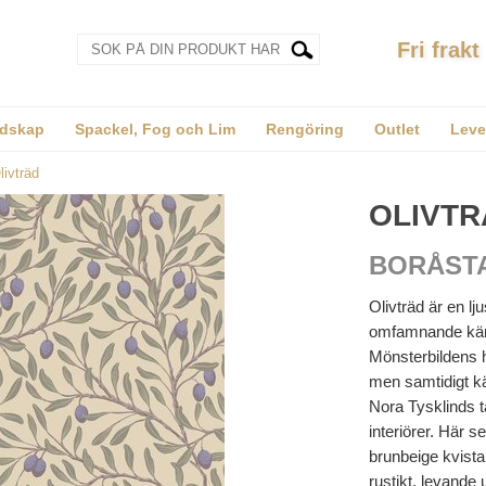
Fri frakt
dskap
Spackel, Fog och Lim
Rengöring
Outlet
Leve
livträd
OLIVTR
BORÅST
Olivträd är en l
omfamnande känsl
Mönsterbildens 
men samtidigt kä
Nora Tysklinds t
interiörer. Här s
brunbeige kvistar
rustikt, levande 