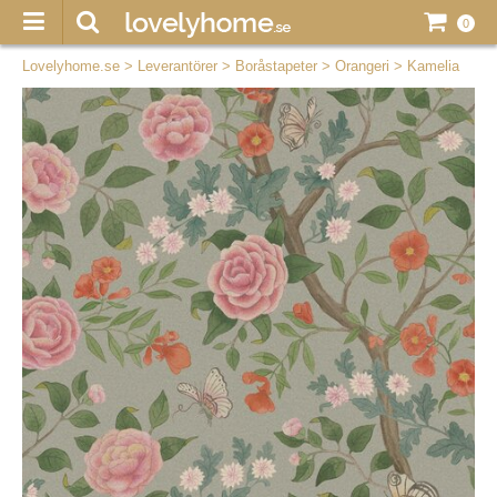
0
Lovelyhome.se
>
Leverantörer
>
Boråstapeter
>
Orangeri
>
Kamelia