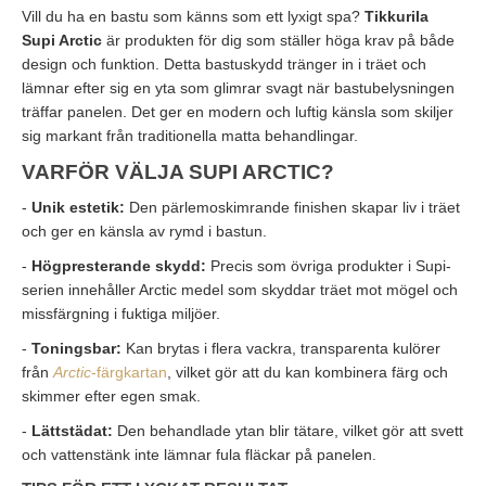
Vill du ha en bastu som känns som ett lyxigt spa?
Tikkurila
Supi Arctic
är produkten för dig som ställer höga krav på både
design och funktion. Detta bastuskydd tränger in i träet och
lämnar efter sig en yta som glimrar svagt när bastubelysningen
träffar panelen. Det ger en modern och luftig känsla som skiljer
sig markant från traditionella matta behandlingar.
VARFÖR VÄLJA SUPI ARCTIC?
-
Unik estetik:
Den pärlemoskimrande finishen skapar liv i träet
och ger en känsla av rymd i bastun.
-
Högpresterande skydd:
Precis som övriga produkter i Supi-
serien innehåller Arctic medel som skyddar träet mot mögel och
missfärgning i fuktiga miljöer.
-
Toningsbar:
Kan brytas i flera vackra, transparenta kulörer
från
Arctic
-färgkartan
, vilket gör att du kan kombinera färg och
skimmer efter egen smak.
-
Lättstädat:
Den behandlade ytan blir tätare, vilket gör att svett
och vattenstänk inte lämnar fula fläckar på panelen.