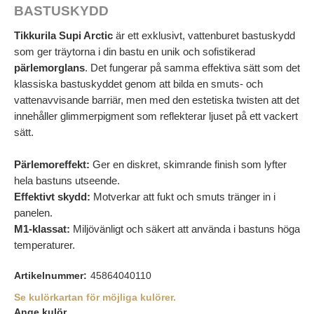
BASTUSKYDD
Tikkurila Supi Arctic
är ett exklusivt, vattenburet bastuskydd
som ger träytorna i din bastu en unik och sofistikerad
pärlemorglans
. Det fungerar på samma effektiva sätt som det
klassiska bastuskyddet genom att bilda en smuts- och
vattenavvisande barriär, men med den estetiska twisten att det
innehåller glimmerpigment som reflekterar ljuset på ett vackert
sätt.
Pärlemoreffekt:
Ger en diskret, skimrande finish som lyfter
hela bastuns utseende.
Effektivt skydd:
Motverkar att fukt och smuts tränger in i
panelen.
M1-klassat:
Miljövänligt och säkert att använda i bastuns höga
temperaturer.
Artikelnummer:
45864040110
Se kulörkartan för möjliga kulörer.
Ange kulör