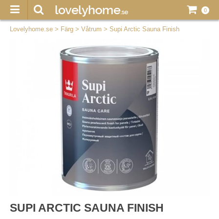
0
Lovelyhome.se
>
Färg
>
Våtrum
>
Supi Arctic Sauna Finish
SUPI ARCTIC SAUNA FINISH