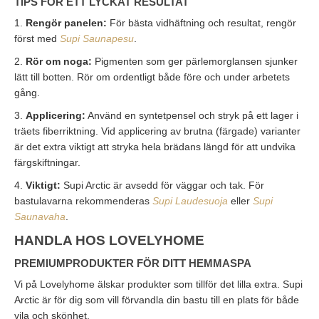
TIPS FÖR ETT LYCKAT RESULTAT
1.
Rengör panelen:
För bästa vidhäftning och resultat, rengör
först med
Supi Saunapesu
.
2.
Rör om noga:
Pigmenten som ger pärlemorglansen sjunker
lätt till botten. Rör om ordentligt både före och under arbetets
gång.
3.
Applicering:
Använd en syntetpensel och stryk på ett lager i
träets fiberriktning. Vid applicering av brutna (färgade) varianter
är det extra viktigt att stryka hela brädans längd för att undvika
färgskiftningar.
4.
Viktigt:
Supi Arctic är avsedd för väggar och tak. För
bastulavarna rekommenderas
Supi Laudesuoja
eller
Supi
Saunavaha
.
HANDLA HOS LOVELYHOME
PREMIUMPRODUKTER FÖR DITT HEMMASPA
Vi på Lovelyhome älskar produkter som tillför det lilla extra. Supi
Arctic är för dig som vill förvandla din bastu till en plats för både
vila och skönhet.