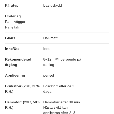
Färgtyp
Bastuskydd
Underlag
Panelväggar
Paneltak
Glans
Halvmatt
Inne/Ute
Inne
Rekomenderad
8−12 m²/l, beroende på
åtgång
träslag
Applicering
pensel
Brukstorr (23C, 50%
Brukstorr efter ca 2
R.H.)
dagar.
Dammtorr (23C, 50%
Dammtorr efter 30 min.
R.H.)
Nästa skikt kan
appliceras efter 2–3