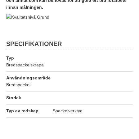
och annat som kan behövas för att göra ett bra förarbete
innan målningen.
SPECIFIKATIONER
Typ
Bredspackelskrapa
Användningsområde
Bredspackel
Storlek
Typ av redskap
Spackelverktyg