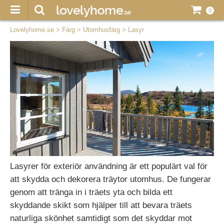
0
Lovelyhome.se
>
Färg
>
Utomhusfärg
>
Lasyr
Lasyrer för exteriör användning är ett populärt val för
att skydda och dekorera träytor utomhus. De fungerar
genom att tränga in i träets yta och bilda ett
skyddande skikt som hjälper till att bevara träets
naturliga skönhet samtidigt som det skyddar mot