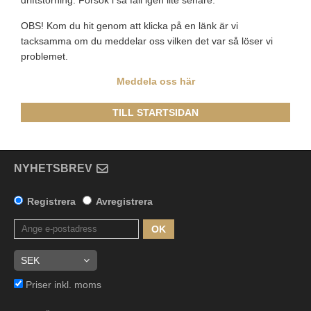
driftstörning. Försök i så fall igen lite senare.
OBS! Kom du hit genom att klicka på en länk är vi
tacksamma om du meddelar oss vilken det var så löser vi
problemet.
Meddela oss här
TILL STARTSIDAN
NYHETSBREV
Registrera
Avregistrera
OK
Priser inkl. moms